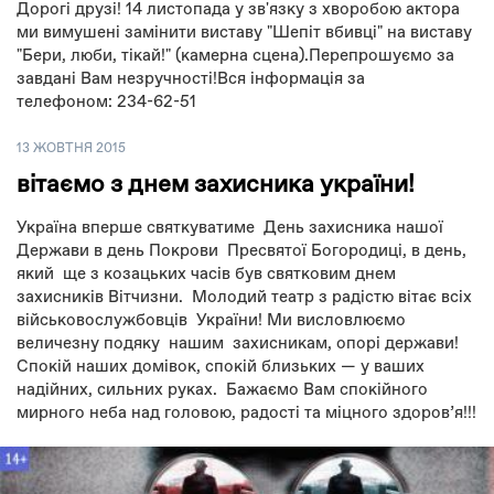
Дорогі друзі! 14 листопада у зв'язку з хворобою актора
ми вимушені замінити виставу "Шепіт вбивці" на виставу
"Бери, люби, тікай!" (камерна сцена).Перепрошуємо за
завдані Вам незручності!Вся інформація за
телефоном: 234-62-51
13 ЖОВТНЯ 2015
вітаємо з днем захисника україни!
Україна вперше святкуватиме День захисника нашої
Держави в день Покрови Пресвятої Богородиці, в день,
який ще з козацьких часів був святковим днем
захисників Вітчизни. Молодий театр з радістю вітає всіх
військовослужбовців України! Ми висловлюємо
величезну подяку нашим захисникам, опорі держави!
Спокій наших домівок, спокій близьких — у ваших
надійних, сильних руках. Бажаємо Вам спокійного
мирного неба над головою, радості та міцного здоров’я!!!