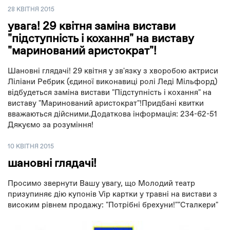
28 КВІТНЯ 2015
увага! 29 квітня заміна вистави
"підступність і кохання" на виставу
"маринований аристократ"!
Шановні глядачі! 29 квітня у зв'язку з хворобою актриси
Ліліани Ребрик (єдиної виконавиці ролі Леді Мільфорд)
відбудеться заміна вистави "Підступність і кохання" на
виставу "Маринований аристократ"!Придбані квитки
вважаються дійсними.Додаткова інформація: 234-62-51
Дякуємо за розуміння!
10 КВІТНЯ 2015
шановні глядачі!
Просимо звернути Вашу увагу, що Молодий театр
призупиняє дію купонів Vip картки у травні на вистави з
високим рівнем продажу: "Потрібні брехуни!""Сталкери"