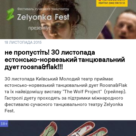
18 ЛИСТОПАДА 2015
не пропустіть! 30 листопада
естонсько-норвезький танцювальний
дует roosna&flak!!!
30 листопада Київський Молодий театр приймає
естонсько-норвезький танцювальний дует Roosna&Flak
та їх найвідомішу виставу "The Wolf Project" (трейлер).
Гастролі дуету проходять за підтримки міжнародного
фестивалю сучасного танцювального театру Zelyonka
Fest.