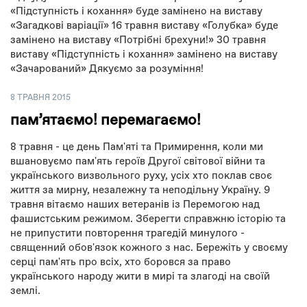
«Підступність і кохання» буде замінено на виставу
«Загадкові варіації» 16 травня виставу «Голубка» буде
замінено на виставу «Потрібні брехуни!» 30 травня
виставу «Підступність і кохання» замінено на виставу
«Зачарований» Дякуємо за розуміння!
8 ТРАВНЯ 2015
пам’ятаємо! перемагаємо!
8 травня - це день Пам'яті та Примирення, коли ми
вшановуємо пам'ять героїв Другої світової війни та
українського визвольного руху, усіх хто поклав своє
життя за мирну, незалежну та неподільну Україну. 9
травня вітаємо наших ветеранів із Перемогою над
фашистським режимом. Зберегти справжню історію та
не припустити повторення трагедій минулого -
священний обов'язок кожного з нас. Бережіть у своєму
серці пам'ять про всіх, хто боровся за право
українського народу жити в мирі та злагоді на своїй
землі.