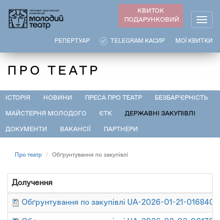
Перейти
КВИТОК
до
ПОДАРУНКОВИЙ
Togg
основного
navig
вмісту
РЕПЕРТУАР
TELEGRAM КАСИР
МОЇ КВИТКИ
ПРО ТЕАТР
ІСТОРІЯ
НОВИНИ
ПРЕСА ПРО ТЕАТР
БЕЗБАР'ЄРНІСТЬ
МАЙСТЕРНЯ МОЛОДОГО
ЄТК
ДЕРЖАВНІ ЗАКУПІВЛІ
ДОКУМЕНТИ
ВАКАНСІЇ
ПАРТНЕРИ
Про театр
Обґрунтування по закупівлі
Долучення
Обґрунтування по закупівлі ​UA-2026-01-21-016840-