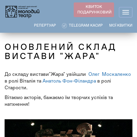
Перейти
КВИТОК
до
ПОДАРУНКОВИЙ
Togg
основного
navig
вмісту
РЕПЕРТУАР
TELEGRAM КАСИР
МОЇ КВИТКИ
ОНОВЛЕНИЙ СКЛАД
ВИСТАВИ "ЖАРА"
До складу вистави"Жара" увійшли
Олег Москаленко
в ролі Віталія та
Анатоль Фон-Філандра
в ролі
Старости.
Вітаємо акторів, бажаємо їм творчих успіхів та
натхнення!