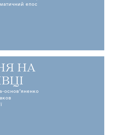
матичний епос
НЯ НА
ІВЦІ
ка-основ’яненко
аков
ї