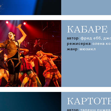
КАБАРЕ
автор
фред ебб, дж
режисерка
олена к
жанр
мюзикл
КАРТОТ
автор
тадеуш ружев