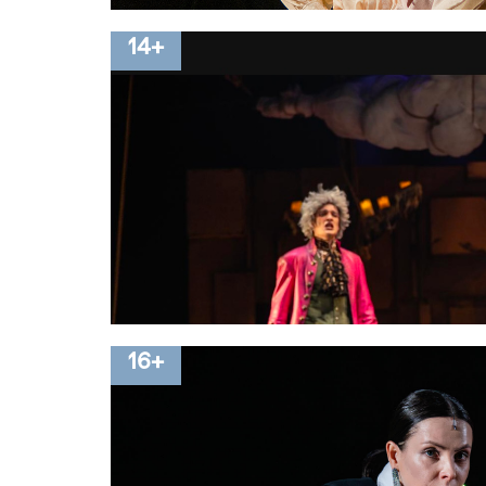
14+
16+