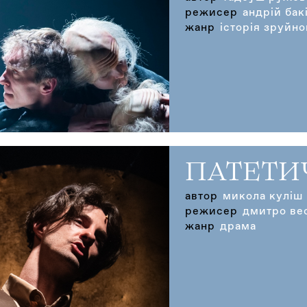
режисер
андрій бак
жанр
історія зруйно
ПАТЕТИ
автор
микола куліш
режисер
дмитро ве
жанр
драма