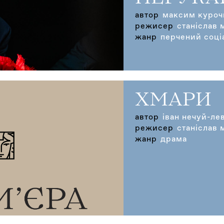
автор
максим куроч
режисер
станіслав 
жанр
перчений соці
ХМАРИ
автор
іван нечуй-ле
режисер
станіслав 
жанр
драма