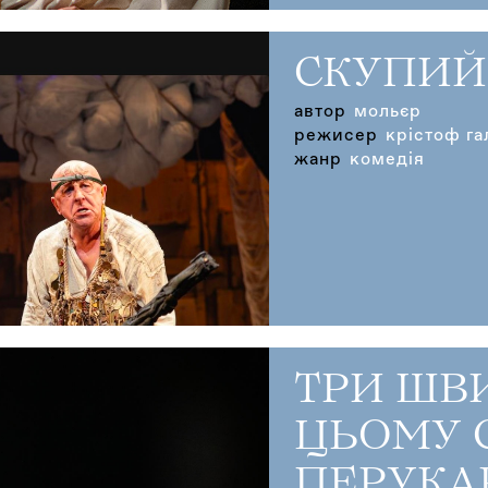
СКУПИЙ
автор
мольєр
режисер
крістоф га
жанр
комедія
ТРИ ШВИ
ЦЬОМУ 
ПЕРУКА