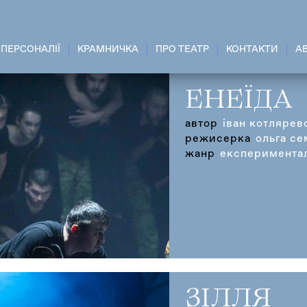
ПЕРСОНАЛІЇ
КРАМНИЧКА
ПРО ТЕАТР
КОНТАКТИ
A
ЕНЕЇДА
автор
іван котлярев
режисерка
ольга се
жанр
експериментал
ЗІЛЛЯ