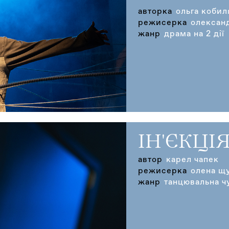
авторка
ольга кобил
режисерка
олексан
жанр
драма на 2 дії
ІН'ЄКЦІ
автор
карел чапек
режисерка
олена щ
жанр
танцювальна ч