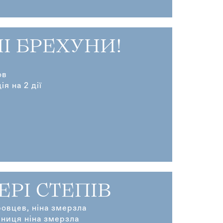
І БРЕХУНИ!
ов
я на 2 дії
РІ СТЕПІВ
ровцев, ніна змерзла
ниця ніна змерзла