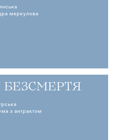
янська
дра меркулова
Я БЕЗСМЕРТЯ
урська
ума з антрактом