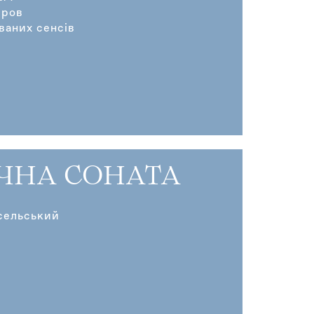
іров
ваних сенсів
ЧНА СОНАТА
сельський