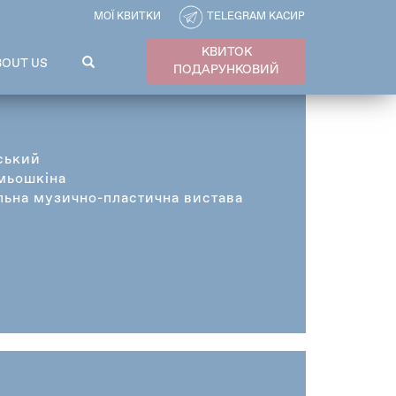
МОЇ КВИТКИ
TELEGRAM КАСИР
КВИТОК
ПОШУКОВА
BOUT US
ПОДАРУНКОВИЙ
ФОРМА
Пошук
ський
мьошкіна
ьна музично-пластична вистава