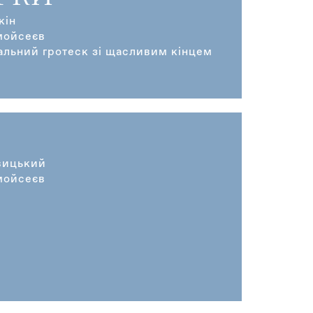
кін
мойсеєв
альний гротеск зі щасливим кінцем
вицький
мойсеєв