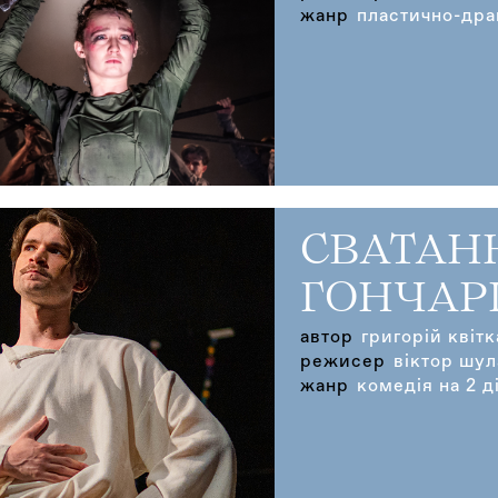
жанр
пластично-дра
СВАТАН
ГОНЧАР
автор
григорій квіт
режисер
віктор шул
жанр
комедія на 2 ді