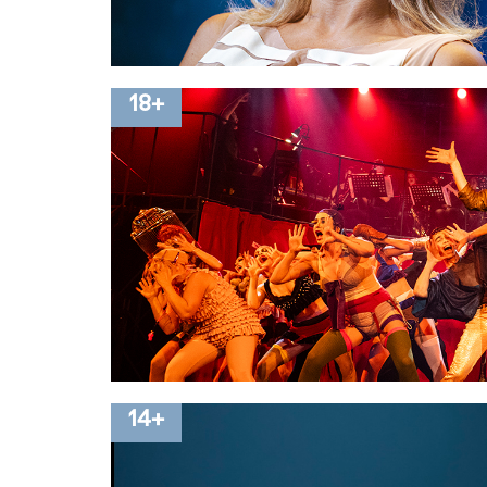
18+
14+