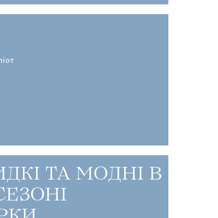
ліот
ДКІ ТА МОДНІ В
СЕЗОНІ
РКИ