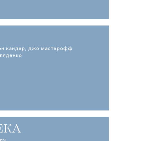
он кандер, джо мастерофф
оляденко
ЕКА
ич