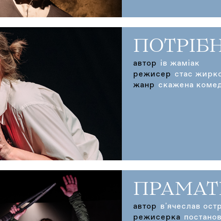
ПОТРІБН
автор
ів жаміак
режисер
стас жирк
жанр
скажена комеді
ПРАМАТЕ
автор
в'ячеслав ост
режисерка
постанов