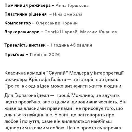
Помічниця режисера –
Анна Горшкова
Пластичне рішення –
Ніна Змерзла
Композитор –
Олександр Чорний
Звукорежисери –
Сергій Шарлай, Максим Юнашев
Тривалість вистави –
1 година 45 хвилин
Прем'єра –
11 квітня 2026
Класична комедія “Скупий” Мольєра у інтерпретації
режисера Крістофа Галіота — це історія про ідеал.
Про те, як одна ідея може визначити життя людини.
Для Гарпагона ідеал — гроші. Можливо, це звучить
надто прозаїчно, але в цьому дивовижна чесність. Він
живе за власними правилами і не приховує того, що
для нього найцінніше. У світі, де всі говорять про
любов і почуття, саме він виявляється найбільш
відвертим із самим собою. Це не просто суперечка