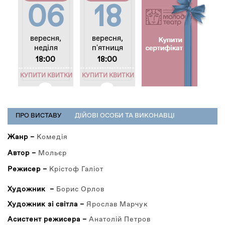
06
18
вересня,
вересня,
неділя
п'ятниця
18:00
18:00
КУПИТИ КВИТКИ
КУПИТИ КВИТКИ
РЕПЕРТУАР
ПРО ВИСТАВУ
(АКТИВНА
ДІЙОВІ ОСОБИ ТА ВИКОНАВЦІ
ВКЛАДКА)
Жанр –
Комедія
Автор –
Мольєр
Режисер –
Крістоф Галіот
Художник –
Борис Орлов
Художник зі світла –
Ярослав Марчук
Асистент режисера –
Анатолій Петров