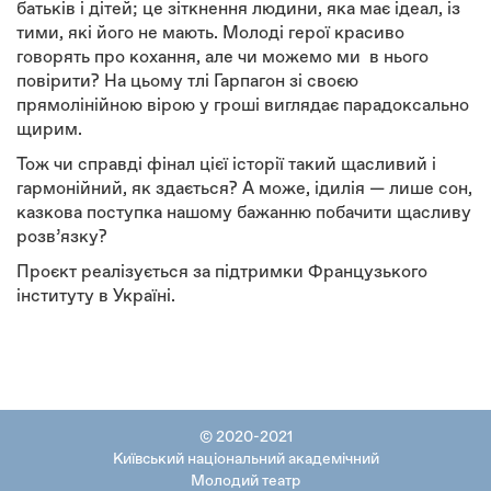
батьків і дітей; це зіткнення людини, яка має ідеал, із
тими, які його не мають. Молоді герої красиво
говорять про кохання, але чи можемо ми в нього
повірити? На цьому тлі Гарпагон зі своєю
прямолінійною вірою у гроші виглядає парадоксально
щирим.
Тож чи справді фінал цієї історії такий щасливий і
гармонійний, як здається? А може, ідилія — лише сон,
казкова поступка нашому бажанню побачити щасливу
розв’язку?
Проєкт реалізується за підтримки Французького
інституту в Україні.
© 2020-2021
Київський національний академічний
Молодий театр