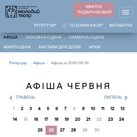
Перейти
КВИТОК
до
ПОДАРУНКОВИЙ
Togg
основного
navig
вмісту
РЕПЕРТУАР
TELEGRAM КАСИР
МОЇ КВИТКИ
АФІША
ОСНОВНА СЦЕНА
КАМЕРНА СЦЕНА
МІКРОСЦЕНА
ВИСТАВИ ДЛЯ ДІТЕЙ
АРХІВ
Репертуар
Афіша
Афіша за 2026-06-26
АФІША ЧЕРВНЯ
ТРАВЕНЬ
ЛИПЕНЬ
1
2
3
4
5
6
7
8
9
10
11
12
13
14
15
16
17
18
19
20
21
22
23
24
25
26
27
28
29
30