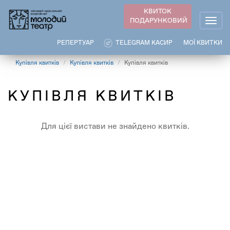
Перейти
КВИТОК
до
ПОДАРУНКОВИЙ
Togg
основного
navig
вмісту
РЕПЕРТУАР
TELEGRAM КАСИР
МОЇ КВИТКИ
Купівля квитків
Купівля квитків
Купівля квитків
КУПІВЛЯ КВИТКІВ
Для цієї вистави не знайдено квитків.