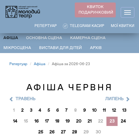
Перейти
КВИТОК
до
ПОДАРУНКОВИЙ
Togg
основного
navig
вмісту
РЕПЕРТУАР
TELEGRAM КАСИР
МОЇ КВИТКИ
АФІША
ОСНОВНА СЦЕНА
КАМЕРНА СЦЕНА
МІКРОСЦЕНА
ВИСТАВИ ДЛЯ ДІТЕЙ
АРХІВ
Репертуар
Афіша
Афіша за 2026-06-23
АФІША ЧЕРВНЯ
ТРАВЕНЬ
ЛИПЕНЬ
1
2
3
4
5
6
7
8
9
10
11
12
13
14
15
16
17
18
19
20
21
22
23
24
25
26
27
28
29
30