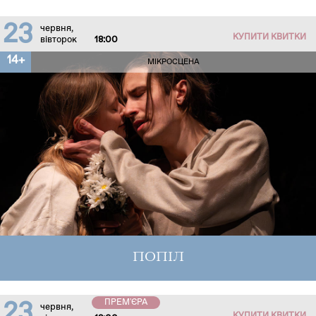
23
червня,
КУПИТИ КВИТКИ
вівторок
18:00
14+
МІКРОСЦЕНА
ПОПІЛ
ПРЕМ'ЄРА
23
червня,