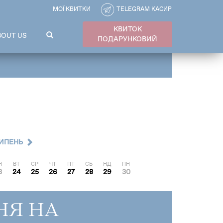
МОЇ КВИТКИ
TELEGRAM КАСИР
КВИТОК
ПОШУКОВА
BOUT US
ПОДАРУНКОВИЙ
ФОРМА
Пошук
ИПЕНЬ
Н
ВТ
СР
ЧТ
ПТ
СБ
НД
ПН
3
24
25
26
27
28
29
30
НЯ НА