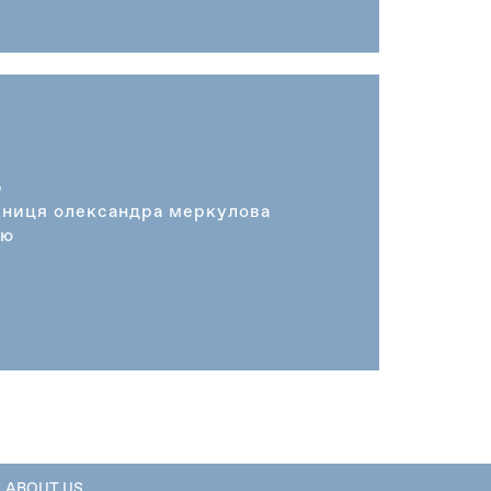
р
вниця олександра меркулова
ію
ABOUT US