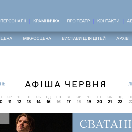
ПЕРСОНАЛІЇ
КРАМНИЧКА
ПРО ТЕАТР
КОНТАКТИ
A
СЦЕНА
МІКРОСЦЕНА
ВИСТАВИ ДЛЯ ДІТЕЙ
АРХІВ
АФІША ЧЕРВНЯ
НЬ
Л
ВТ
СР
ЧТ
ПТ
СБ
НД
ПН
ВТ
СР
ЧТ
ПТ
СБ
НД
П
10
11
12
13
14
15
16
17
18
19
20
21
22
2
СВАТАН