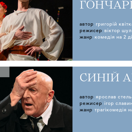
ГОНЧАР
автор
григорій квіт
режисер
віктор шул
жанр
комедія на 2 ді
СИНІЙ 
автор
ярослав стел
режисер
ігор слави
жанр
трагікомедія н