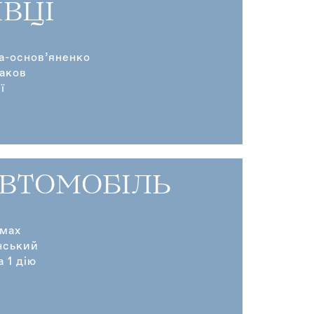
ІВЦІ
ка-основ’яненко
аков
ї
АВТОМОБІЛЬ
ьмах
нський
а 1 дію