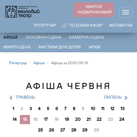
Перейти
КВИТОК
до
ПОДАРУНКОВИЙ
Togg
основного
navig
вмісту
РЕПЕРТУАР
TELEGRAM КАСИР
МОЇ КВИТКИ
АФІША
ОСНОВНА СЦЕНА
КАМЕРНА СЦЕНА
МІКРОСЦЕНА
ВИСТАВИ ДЛЯ ДІТЕЙ
АРХІВ
Репертуар
Афіша
Афіша за 2025-06-15
АФІША ЧЕРВНЯ
ТРАВЕНЬ
ЛИПЕНЬ
1
2
3
4
5
6
7
8
9
10
11
12
13
14
15
16
17
18
19
20
21
22
23
24
25
26
27
28
29
30