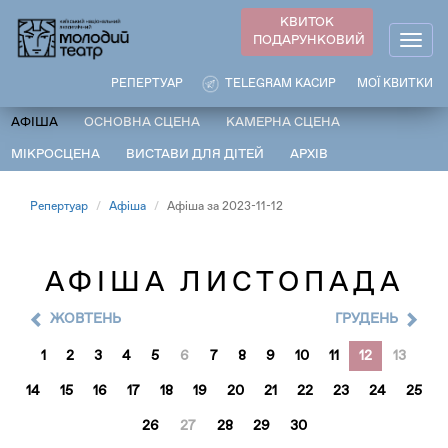
Перейти
КВИТОК
до
ПОДАРУНКОВИЙ
Togg
основного
navig
вмісту
РЕПЕРТУАР
TELEGRAM КАСИР
МОЇ КВИТКИ
АФІША
ОСНОВНА СЦЕНА
КАМЕРНА СЦЕНА
МІКРОСЦЕНА
ВИСТАВИ ДЛЯ ДІТЕЙ
АРХІВ
Репертуар
Афіша
Афіша за 2023-11-12
АФІША ЛИСТОПАДА
ЖОВТЕНЬ
ГРУДЕНЬ
1
2
3
4
5
6
7
8
9
10
11
12
13
14
15
16
17
18
19
20
21
22
23
24
25
26
27
28
29
30