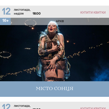
12
листопада,
КУПИТИ КВИТКИ
неділя
18:00
16+
АРХІВ
МІСТО СОНЦЯ
12
листопада,