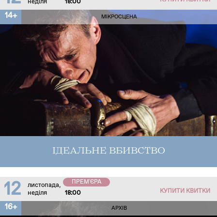
КУПИТИ КВИТКИ
неділя
18:00
14+
МІКРОСЦЕНА
ІДЕАЛЬНЕ ВБИВСТВО
ПРЕМ'ЄРА
12
листопада,
КУПИТИ КВИТКИ
неділя
18:00
16+
АРХІВ