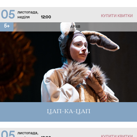
05
листопада,
КУПИТИ КВИТКИ
неділя
12:00
5+
АРХІВ
ЦАП-КА-ЦАП
05
листопада,