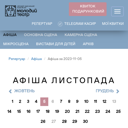
Перейти
КВИТОК
до
ПОДАРУНКОВИЙ
Togg
основного
navig
вмісту
РЕПЕРТУАР
TELEGRAM КАСИР
МОЇ КВИТКИ
АФІША
ОСНОВНА СЦЕНА
КАМЕРНА СЦЕНА
МІКРОСЦЕНА
ВИСТАВИ ДЛЯ ДІТЕЙ
АРХІВ
Репертуар
Афіша
Афіша за 2023-11-05
АФІША ЛИСТОПАДА
ЖОВТЕНЬ
ГРУДЕНЬ
1
2
3
4
5
6
7
8
9
10
11
12
13
14
15
16
17
18
19
20
21
22
23
24
25
26
27
28
29
30