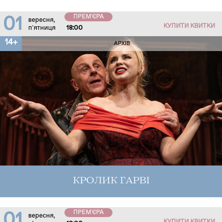
ПРЕМ'ЄРА
01
вересня,
КУПИТИ КВИТКИ
п'ятниця
18:00
14+
АРХІВ
КРОЛИК ГАРВІ
ПРЕМ'ЄРА
01
вересня,