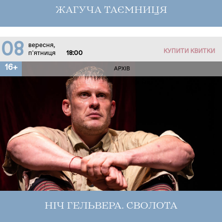
ЖАГУЧА ТАЄМНИЦЯ
08
вересня,
КУПИТИ КВИТКИ
п'ятниця
18:00
16+
АРХІВ
НІЧ ГЕЛЬВЕРА. СВОЛОТА