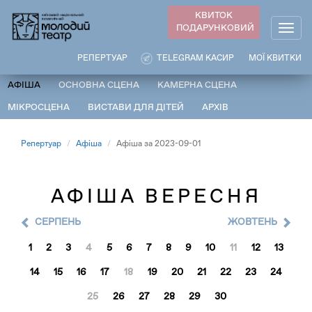
Перейти
КВИТОК
до
ПОДАРУНКОВИЙ
Togg
основного
navig
вмісту
РЕПЕРТУАР
TELEGRAM КАСИР
МОЇ КВИТКИ
АФІША
ОСНОВНА СЦЕНА
КАМЕРНА СЦЕНА
МІКРОСЦЕНА
ВИСТАВИ ДЛЯ ДІТЕЙ
АРХІВ
Репертуар
Афіша
Афіша за 2023-09-01
АФІША ВЕРЕСНЯ
СЕРПЕНЬ
ЖОВТЕНЬ
1
2
3
4
5
6
7
8
9
10
11
12
13
14
15
16
17
18
19
20
21
22
23
24
25
26
27
28
29
30