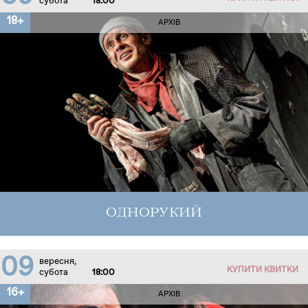
субота
18:00
18+
АРХІВ
ОДНОРУКИЙ
09
вересня,
КУПИТИ КВИТКИ
субота
18:00
16+
АРХІВ