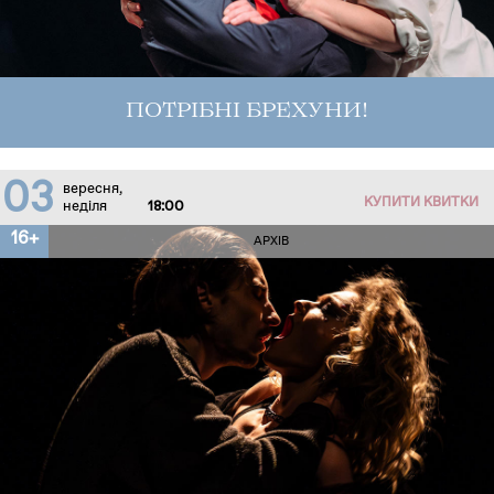
ПОТРІБНІ БРЕХУНИ!
03
вересня,
КУПИТИ КВИТКИ
неділя
18:00
16+
АРХІВ