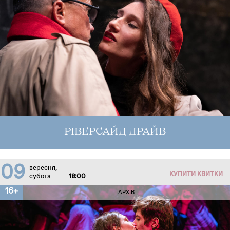
РІВЕРСАЙД ДРАЙВ
09
вересня,
КУПИТИ КВИТКИ
субота
18:00
16+
АРХІВ