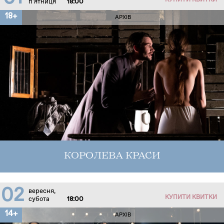
КУПИТИ КВИТКИ
п'ятниця
18:00
18+
АРХІВ
КОРОЛЕВА КРАСИ
02
вересня,
КУПИТИ КВИТКИ
субота
18:00
14+
АРХІВ