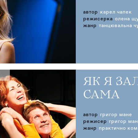
автор
карел чапек
режисерка
олена щ
жанр
танцювальна ч
ЯК Я З
САМА
автор
григор мане
режисер
григор ма
жанр
практично ком