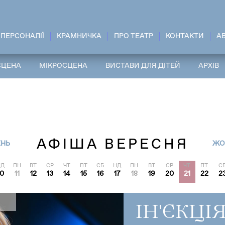
ПЕРСОНАЛІЇ
КРАМНИЧКА
ПРО ТЕАТР
КОНТАКТИ
A
СЦЕНА
МІКРОСЦЕНА
ВИСТАВИ ДЛЯ ДІТЕЙ
АРХІВ
АФІША ВЕРЕСНЯ
ЕНЬ
ЖО
НД
ПН
ВТ
СР
ЧТ
ПТ
СБ
НД
ПН
ВТ
СР
ЧТ
ПТ
С
10
11
12
13
14
15
16
17
18
19
20
21
22
2
ІН'ЄКЦІ