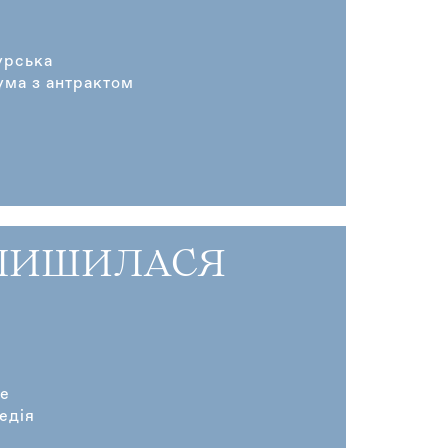
урська
ума з антрактом
АЛИШИЛАСЯ
не
едія