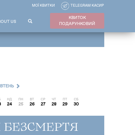
МОЇ КВИТКИ
TELEGRAM КАСИР
КВИТОК
ПОШУКОВА
BOUT US
ПОДАРУНКОВИЙ
ФОРМА
Пошук
ВТЕНЬ
Б
НД
ПН
ВТ
СР
ЧТ
ПТ
СБ
3
24
25
26
27
28
29
30
Я БЕЗСМЕРТЯ