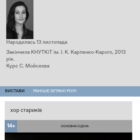
Народилась 13 листопада
Закінчила КНУТКіТ ім. І. К. Карпенко-Карого, 2013
рік.
Курс С. Мойсеєва
ПЕРСОНАЛІЇ
ВИСТАВИ
(АКТИВНА
РАНІШЕ ЗІГРАНІ РОЛІ
ВКЛАДКА)
хор стариків
14+
ОСНОВНА СЦЕНА