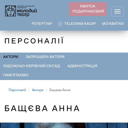
Перейти
КВИТОК
до
ПОДАРУНКОВИЙ
Togg
основного
navig
вмісту
РЕПЕРТУАР
TELEGRAM КАСИР
МОЇ КВИТКИ
ПЕРСОНАЛІЇ
АКТОРИ
ЗАПРОШЕНІ АКТОРИ
ХУДОЖНЬО-КЕРІВНИЙ СКЛАД
АДМІНІСТРАЦІЯ
ПАМ'ЯТАЄМО
Персоналії
Актори
Бащєва Анна
БАЩЄВА АННА