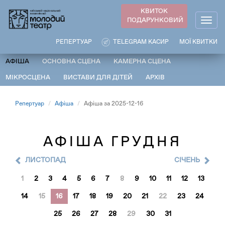
Перейти
КВИТОК
до
ПОДАРУНКОВИЙ
Togg
основного
navig
вмісту
РЕПЕРТУАР
TELEGRAM КАСИР
МОЇ КВИТКИ
АФІША
ОСНОВНА СЦЕНА
КАМЕРНА СЦЕНА
МІКРОСЦЕНА
ВИСТАВИ ДЛЯ ДІТЕЙ
АРХІВ
Репертуар
Афіша
Афіша за 2025-12-16
АФІША ГРУДНЯ
ЛИСТОПАД
CІЧЕНЬ
1
2
3
4
5
6
7
8
9
10
11
12
13
14
15
16
17
18
19
20
21
22
23
24
25
26
27
28
29
30
31