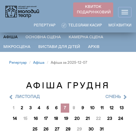
Перейти
КВИТОК
до
ПОДАРУНКОВИЙ
Togg
основного
navig
вмісту
РЕПЕРТУАР
TELEGRAM КАСИР
МОЇ КВИТКИ
АФІША
ОСНОВНА СЦЕНА
КАМЕРНА СЦЕНА
МІКРОСЦЕНА
ВИСТАВИ ДЛЯ ДІТЕЙ
АРХІВ
Репертуар
Афіша
Афіша за 2025-12-07
АФІША ГРУДНЯ
ЛИСТОПАД
CІЧЕНЬ
1
2
3
4
5
6
7
8
9
10
11
12
13
14
15
16
17
18
19
20
21
22
23
24
25
26
27
28
29
30
31