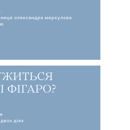
р
вниця олександра меркулова
ію
УЖИТЬСЯ
 ФІГАРО?
не
двох діях