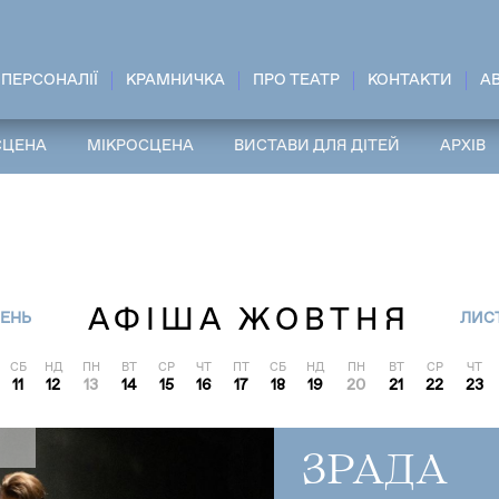
ПЕРСОНАЛІЇ
КРАМНИЧКА
ПРО ТЕАТР
КОНТАКТИ
A
СЦЕНА
МІКРОСЦЕНА
ВИСТАВИ ДЛЯ ДІТЕЙ
АРХІВ
АФІША ЖОВТНЯ
СЕНЬ
ЛИС
СБ
НД
ПН
ВТ
СР
ЧТ
ПТ
СБ
НД
ПН
ВТ
СР
ЧТ
11
12
13
14
15
16
17
18
19
20
21
22
23
ЗРАДА