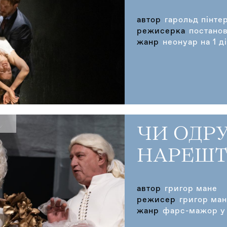
автор
гарольд пінте
режисерка
постано
жанр
неонуар на 1 д
ЧИ ОДР
НАРЕШТІ
автор
григор мане
режисер
григор ма
жанр
фарс-мажор у 