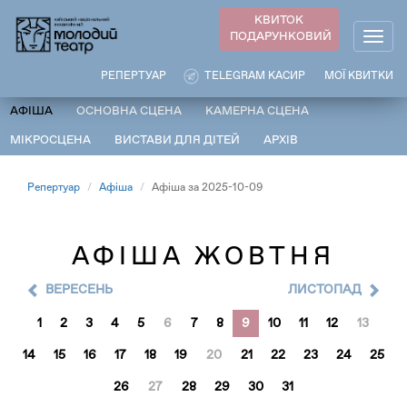
Перейти
КВИТОК
до
ПОДАРУНКОВИЙ
Togg
основного
navig
вмісту
РЕПЕРТУАР
TELEGRAM КАСИР
МОЇ КВИТКИ
АФІША
ОСНОВНА СЦЕНА
КАМЕРНА СЦЕНА
МІКРОСЦЕНА
ВИСТАВИ ДЛЯ ДІТЕЙ
АРХІВ
Репертуар
Афіша
Афіша за 2025-10-09
АФІША ЖОВТНЯ
ВЕРЕСЕНЬ
ЛИСТОПАД
1
2
3
4
5
6
7
8
9
10
11
12
13
14
15
16
17
18
19
20
21
22
23
24
25
26
27
28
29
30
31