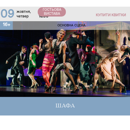
ГОСТЬОВА
09
жовтня,
ВИСТАВА
КУПИТИ КВИТКИ
четвер
18:00
16+
ОСНОВНА СЦЕНА
ШАФА