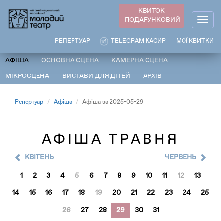
Перейти
КВИТОК
до
ПОДАРУНКОВИЙ
Togg
основного
navig
вмісту
РЕПЕРТУАР
TELEGRAM КАСИР
МОЇ КВИТКИ
АФІША
ОСНОВНА СЦЕНА
КАМЕРНА СЦЕНА
МІКРОСЦЕНА
ВИСТАВИ ДЛЯ ДІТЕЙ
АРХІВ
Репертуар
Афіша
Афіша за 2025-05-29
АФІША ТРАВНЯ
КВІТЕНЬ
ЧЕРВЕНЬ
1
2
3
4
5
6
7
8
9
10
11
12
13
14
15
16
17
18
19
20
21
22
23
24
25
26
27
28
29
30
31