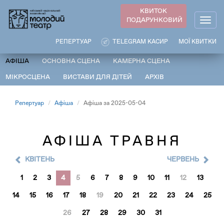
Перейти
КВИТОК
до
ПОДАРУНКОВИЙ
Togg
основного
navig
вмісту
РЕПЕРТУАР
TELEGRAM КАСИР
МОЇ КВИТКИ
АФІША
ОСНОВНА СЦЕНА
КАМЕРНА СЦЕНА
МІКРОСЦЕНА
ВИСТАВИ ДЛЯ ДІТЕЙ
АРХІВ
Репертуар
Афіша
Афіша за 2025-05-04
АФІША ТРАВНЯ
КВІТЕНЬ
ЧЕРВЕНЬ
1
2
3
4
5
6
7
8
9
10
11
12
13
14
15
16
17
18
19
20
21
22
23
24
25
26
27
28
29
30
31