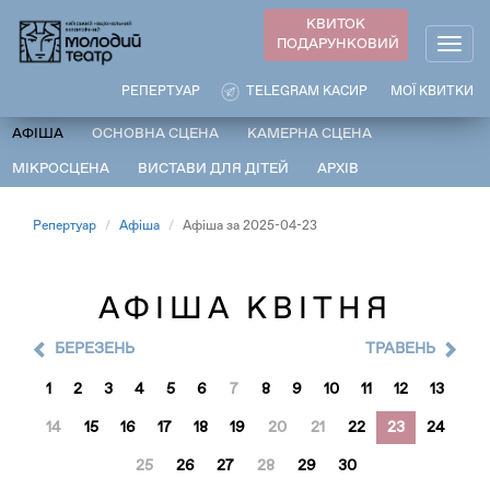
Перейти
КВИТОК
до
ПОДАРУНКОВИЙ
Togg
основного
navig
вмісту
РЕПЕРТУАР
TELEGRAM КАСИР
МОЇ КВИТКИ
АФІША
ОСНОВНА СЦЕНА
КАМЕРНА СЦЕНА
МІКРОСЦЕНА
ВИСТАВИ ДЛЯ ДІТЕЙ
АРХІВ
Репертуар
Афіша
Афіша за 2025-04-23
АФІША КВІТНЯ
БЕРЕЗЕНЬ
ТРАВЕНЬ
1
2
3
4
5
6
7
8
9
10
11
12
13
14
15
16
17
18
19
20
21
22
23
24
25
26
27
28
29
30