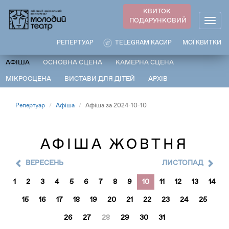
Перейти
КВИТОК
до
ПОДАРУНКОВИЙ
Togg
основного
navig
вмісту
РЕПЕРТУАР
TELEGRAM КАСИР
МОЇ КВИТКИ
АФІША
ОСНОВНА СЦЕНА
КАМЕРНА СЦЕНА
МІКРОСЦЕНА
ВИСТАВИ ДЛЯ ДІТЕЙ
АРХІВ
Репертуар
Афіша
Афіша за 2024-10-10
АФІША ЖОВТНЯ
ВЕРЕСЕНЬ
ЛИСТОПАД
1
2
3
4
5
6
7
8
9
10
11
12
13
14
15
16
17
18
19
20
21
22
23
24
25
26
27
28
29
30
31