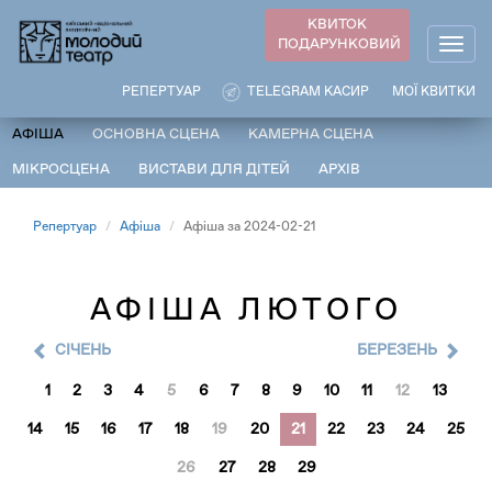
Перейти
КВИТОК
до
ПОДАРУНКОВИЙ
Togg
основного
navig
вмісту
РЕПЕРТУАР
TELEGRAM КАСИР
МОЇ КВИТКИ
АФІША
ОСНОВНА СЦЕНА
КАМЕРНА СЦЕНА
МІКРОСЦЕНА
ВИСТАВИ ДЛЯ ДІТЕЙ
АРХІВ
Репертуар
Афіша
Афіша за 2024-02-21
АФІША ЛЮТОГО
CІЧЕНЬ
БЕРЕЗЕНЬ
1
2
3
4
5
6
7
8
9
10
11
12
13
14
15
16
17
18
19
20
21
22
23
24
25
26
27
28
29