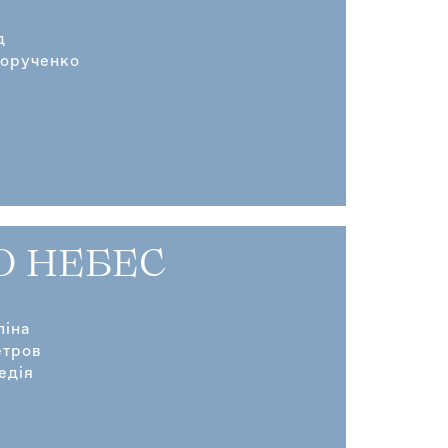
д
ворученко
О НЕБЕС
піна
етров
едія