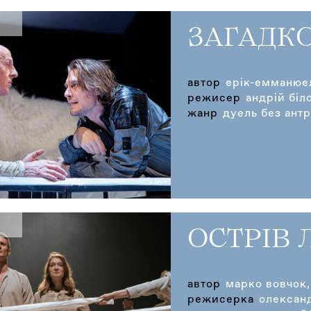
ЗАГАДКО
автор
ерік-емманюе
режисер
андрій біл
жанр
дуель без ант
ОСТРІВ 
автор
марко вовчок,
режисерка
олексан