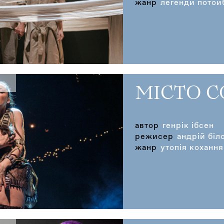
жанр
легенди потой
МІСТО 
автор
генрік ібсен
режисер
андрій біл
жанр
утопія кохання 