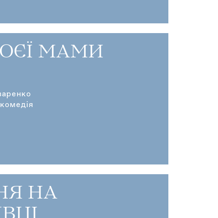
МОЄЇ МАМИ
заренко
 комедія
НЯ НА
ІВЦІ