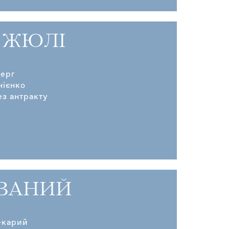
 ЖЮЛІ
берг
нієнко
ез антракту
ВАНИЙ
-карий