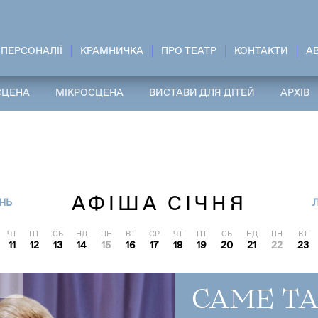
ПЕРСОНАЛІЇ
КРАМНИЧКА
ПРО ТЕАТР
КОНТАКТИ
A
СЦЕНА
МІКРОСЦЕНА
ВИСТАВИ ДЛЯ ДІТЕЙ
АРХІВ
АФІША СІЧНЯ
НЬ
ЧТ
ПТ
СБ
НД
ПН
ВТ
СР
ЧТ
ПТ
СБ
НД
ПН
ВТ
11
12
13
14
15
16
17
18
19
20
21
22
23
САМЕ ТА