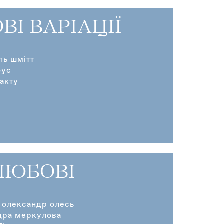
ВІ ВАРІАЦІЇ
ль шмітт
оус
ракту
ЛЮБОВІ
 олександр олесь
дра меркулова