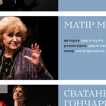
МАТІР 
авторка
дар'я кулік
режисерка
дарія на
жанр
матріархальна
СВАТАН
ГОНЧАР