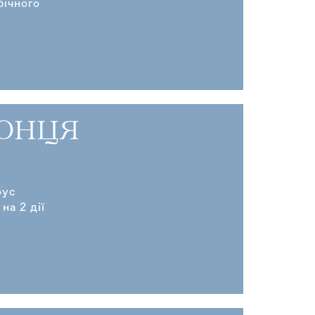
бічного
СОНЦЯ
оус
на 2 дії