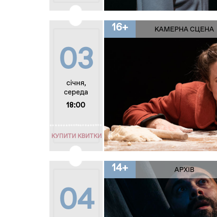
16+
КАМЕРНА СЦЕНА
03
січня,
середа
18:00
КУПИТИ КВИТКИ
14+
АРХІВ
04