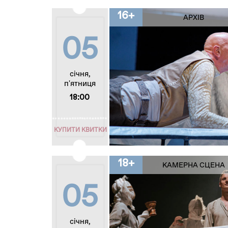
16+
АРХІВ
05
січня,
п'ятниця
18:00
КУПИТИ КВИТКИ
18+
КАМЕРНА СЦЕНА
05
січня,