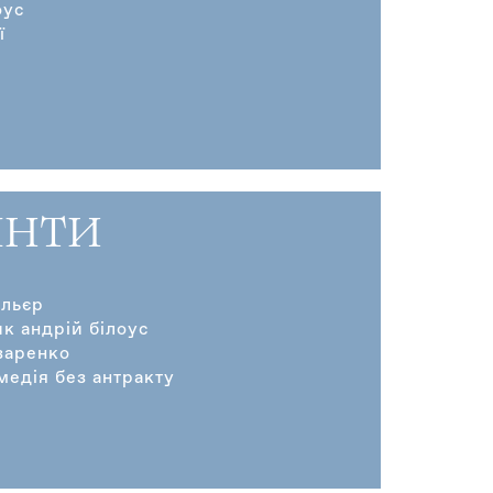
оус
ї
ЯНТИ
ольєр
к андрій білоус
заренко
медія без антракту