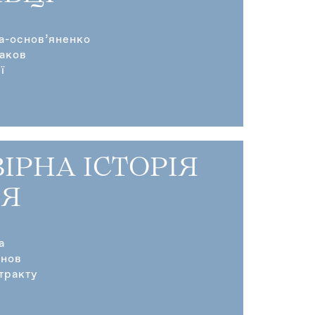
ка-основ’яненко
аков
ї
ІРНА ІСТОРІЯ
Я
а
анов
тракту