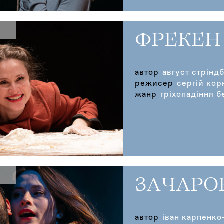
ФРЕКЕН
автор
август стрінд
режисер
сергій кор
жанр
гріхопадіння б
ЗАЧАРО
автор
іван карпенко