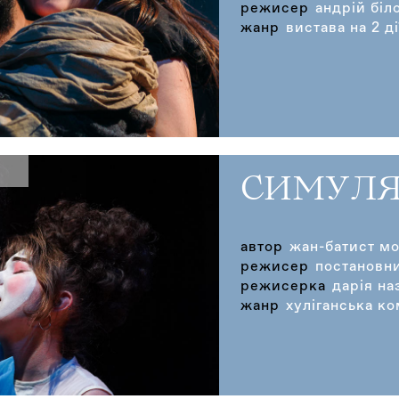
режисер
андрій біл
жанр
вистава на 2 ді
СИМУЛ
автор
жан-батист м
режисер
постановни
режисерка
дарія на
жанр
хуліганська ко