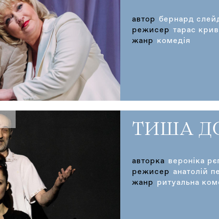
автор
бернард слей
режисер
тарас кри
жанр
комедія
ТИША Д
авторка
вероніка рє
режисер
анатолій п
жанр
ритуальна ком