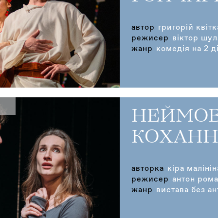
автор
григорій квіт
режисер
віктор шул
жанр
комедія на 2 ді
НЕЙМОВ
КОХАНН
авторка
кіра малінін
режисер
антон ром
жанр
вистава без ан