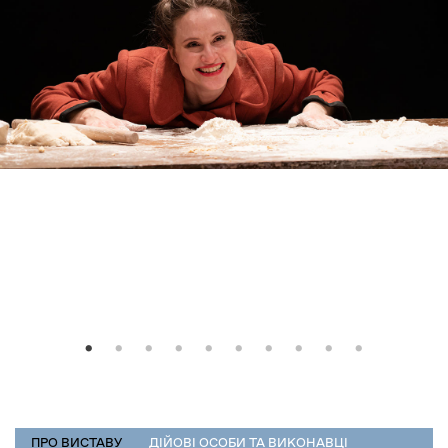
РЕПЕРТУАР
ПРО ВИСТАВУ
(АКТИВНА
ДІЙОВІ ОСОБИ ТА ВИКОНАВЦІ