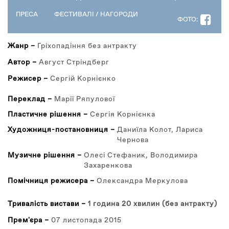
ВКЛАДКА)
ПРЕСА
ФЕСТИВАЛІ / НАГОРОДИ
ФОТО:
Жанр –
Гріхопадіння без антракту
Автор –
Август Стріндберг
Режисер –
Сергій Корнієнко
Переклад –
Марії Ряпулової
Пластичне рішення –
Сергія Корнієнка
Художниця-постановниця –
Даниїла Колот, Лариса
Чернова
Музичне рішення –
Олесі Стефаник, Володимира
Захаренкова
Помічниця режисера –
Олександра Меркулова
Тривалість вистави –
1 година 20 хвилин (без антракту)
Прем'єра –
07 листопада 2015