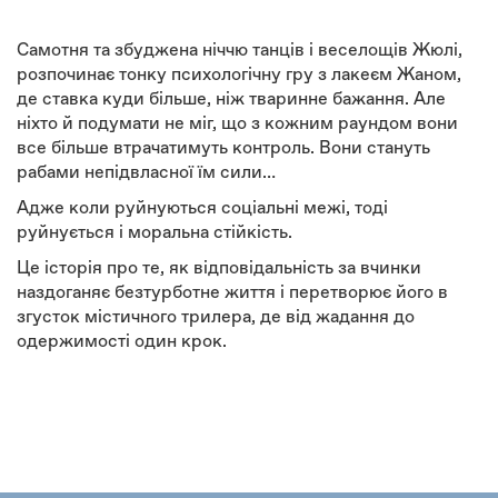
Самотня та збуджена ніччю танців і веселощів Жюлі,
розпочинає тонку психологічну гру з лакеєм Жаном,
де ставка куди більше, ніж тваринне бажання. Але
ніхто й подумати не міг, що з кожним раундом вони
все більше втрачатимуть контроль. Вони стануть
рабами непідвласної їм сили…
Адже коли руйнуються соціальні межі, тоді
руйнується і моральна стійкість.
Це історія про те, як відповідальність за вчинки
наздоганяє безтурботне життя і перетворює його в
згусток містичного трилера, де від жадання до
одержимості один крок.