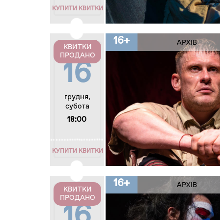
КУПИТИ КВИТКИ
16+
АРХІВ
КВИТКИ
ПРОДАНО
16
грудня,
субота
18:00
КУПИТИ КВИТКИ
16+
АРХІВ
КВИТКИ
ПРОДАНО
16