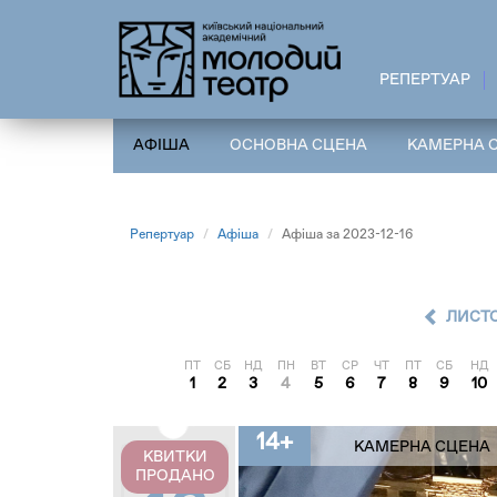
Перейти
до
основного
РЕПЕРТУАР
вмісту
АФІША
ОСНОВНА СЦЕНА
КАМЕРНА 
Репертуар
Афіша
Афіша за 2023-12-16
ЛИСТ
ПТ
СБ
НД
ПН
ВТ
СР
ЧТ
ПТ
СБ
НД
1
2
3
4
5
6
7
8
9
10
14+
КАМЕРНА СЦЕНА
КВИТКИ
ПРОДАНО