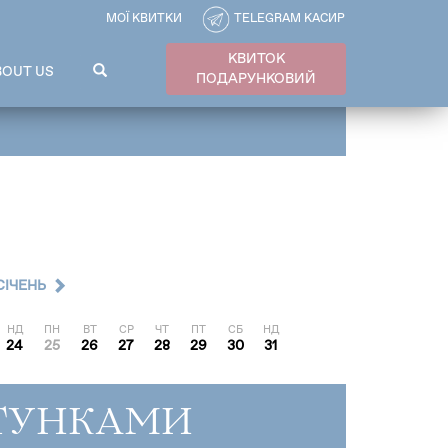
МОЇ КВИТКИ
TELEGRAM КАСИР
КВИТОК
ПОШУКОВА
BOUT US
ПОДАРУНКОВИЙ
ФОРМА
Пошук
CІЧЕНЬ
НД
ПН
ВТ
СР
ЧТ
ПТ
СБ
НД
24
25
26
27
28
29
30
31
ТУНКАМИ