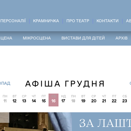
ПЕРСОНАЛІЇ
КРАМНИЧКА
ПРО ТЕАТР
КОНТАКТИ
A
СЦЕНА
МІКРОСЦЕНА
ВИСТАВИ ДЛЯ ДІТЕЙ
АРХІВ
АФІША ГРУДНЯ
ОПАД
ПН
ВТ
СР
ЧТ
ПТ
СБ
НД
ПН
ВТ
СР
ЧТ
ПТ
СБ
11
12
13
14
15
16
17
18
19
20
21
22
23
ЗА ЛАШ