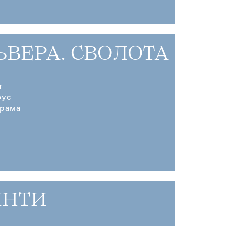
ЬВЕРА. СВОЛОТА
т
оус
драма
ЯНТИ