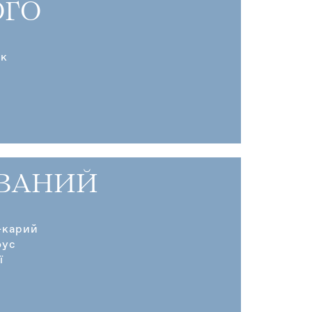
ГО
ик
ВАНИЙ
-карий
оус
ї