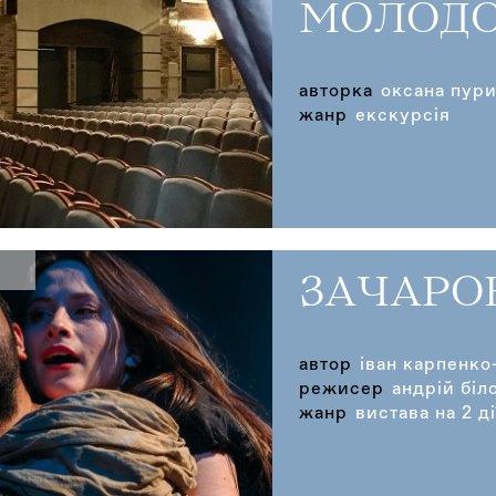
МОЛОДО
авторка
оксана пур
жанр
екскурсія
ЗАЧАРО
автор
іван карпенко
режисер
андрій біл
жанр
вистава на 2 ді