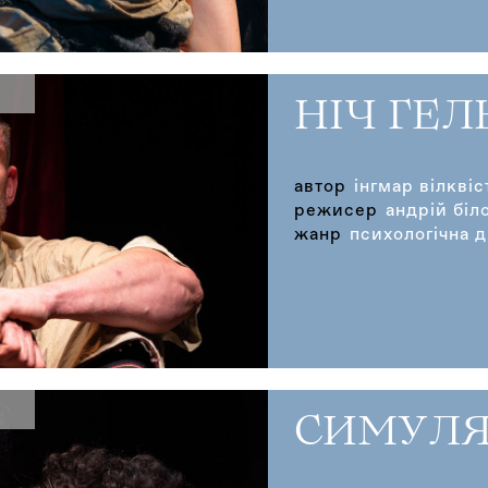
НІЧ ГЕЛ
автор
інгмар вілквіс
режисер
андрій біл
жанр
психологічна 
СИМУЛ