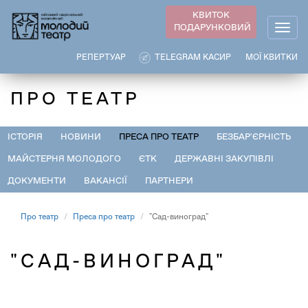
Перейти
КВИТОК
до
ПОДАРУНКОВИЙ
Togg
основного
navig
вмісту
РЕПЕРТУАР
TELEGRAM КАСИР
МОЇ КВИТКИ
ПРО ТЕАТР
ІСТОРІЯ
НОВИНИ
ПРЕСА ПРО ТЕАТР
БЕЗБАР'ЄРНІСТЬ
МАЙСТЕРНЯ МОЛОДОГО
ЄТК
ДЕРЖАВНІ ЗАКУПІВЛІ
ДОКУМЕНТИ
ВАКАНСІЇ
ПАРТНЕРИ
Про театр
Преса про театр
"Сад-виноград"
"САД-ВИНОГРАД"