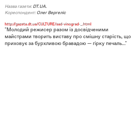
Назва газети:
DT.UA.
Кореспондент:
Олег Вергеліс
http://gazeta.dt.ua/CULTURE/sad-vinograd-_.html
"Молодий режисер разом із досвідченими
майстрами творить виставу про смішну старість, що
приховує за бурхливою бравадою — гірку печаль..."