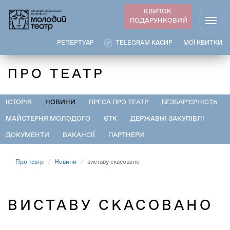
Перейти
КВИТОК
до
ПОДАРУНКОВИЙ
Togg
основного
navig
вмісту
РЕПЕРТУАР
TELEGRAM КАСИР
МОЇ КВИТКИ
ПРО ТЕАТР
ІСТОРІЯ
НОВИНИ
ПРЕСА ПРО ТЕАТР
БЕЗБАР'ЄРНІСТЬ
МАЙСТЕРНЯ МОЛОДОГО
ЄТК
ДЕРЖАВНІ ЗАКУПІВЛІ
ДОКУМЕНТИ
ВАКАНСІЇ
ПАРТНЕРИ
Про театр
Новини
виставу скасовано
ВИСТАВУ СКАСОВАНО