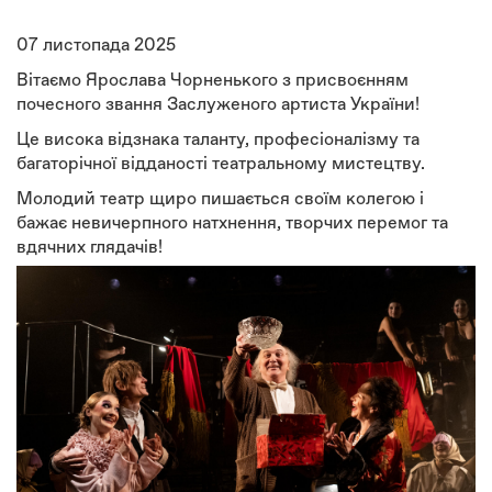
07 листопада 2025
Вітаємо Ярослава Чорненького з присвоєнням
почесного звання Заслуженого артиста України!
Це висока відзнака таланту, професіоналізму та
багаторічної відданості театральному мистецтву.
Молодий театр щиро пишається своїм колегою і
бажає невичерпного натхнення, творчих перемог та
вдячних глядачів!