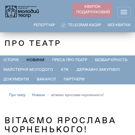
Перейти
КВИТОК
до
ПОДАРУНКОВИЙ
Togg
основного
navig
вмісту
РЕПЕРТУАР
TELEGRAM КАСИР
МОЇ КВИТКИ
ПРО ТЕАТР
ІСТОРІЯ
НОВИНИ
ПРЕСА ПРО ТЕАТР
БЕЗБАР'ЄРНІСТЬ
МАЙСТЕРНЯ МОЛОДОГО
ЄТК
ДЕРЖАВНІ ЗАКУПІВЛІ
ДОКУМЕНТИ
ВАКАНСІЇ
ПАРТНЕРИ
Про театр
Новини
вітаємо ярослава чорненького!
ВІТАЄМО ЯРОСЛАВА
ЧОРНЕНЬКОГО!