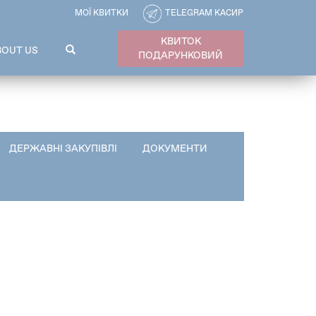
МОЇ КВИТКИ
TELEGRAM КАСИР
КВИТОК
ПОШУКОВА
BOUT US
ПОДАРУНКОВИЙ
ФОРМА
Пошук
ДЕРЖАВНІ ЗАКУПІВЛІ
ДОКУМЕНТИ