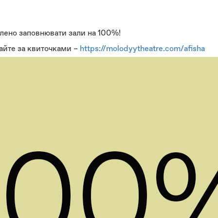
лено заповнювати зали на 100%!
айте за квиточками –
https://molodyytheatre.com/afisha