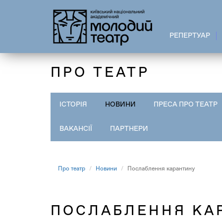
Перейти
до
основного
РЕПЕРТУАР
вмісту
ПРО ТЕАТР
ІСТОРІЯ
НОВИНИ
ПРЕСА ПРО ТЕАТР
ВАКАНСІЇ
ПАРТНЕРИ
Про театр
Новини
Послаблення карантину
ПОСЛАБЛЕННЯ КА