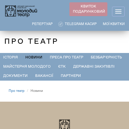
Перейти
КВИТОК
до
ПОДАРУНКОВИЙ
Togg
основного
navig
вмісту
РЕПЕРТУАР
TELEGRAM КАСИР
МОЇ КВИТКИ
ПРО ТЕАТР
ІСТОРІЯ
НОВИНИ
ПРЕСА ПРО ТЕАТР
БЕЗБАР'ЄРНІСТЬ
МАЙСТЕРНЯ МОЛОДОГО
ЄТК
ДЕРЖАВНІ ЗАКУПІВЛІ
ДОКУМЕНТИ
ВАКАНСІЇ
ПАРТНЕРИ
Про театр
Новини