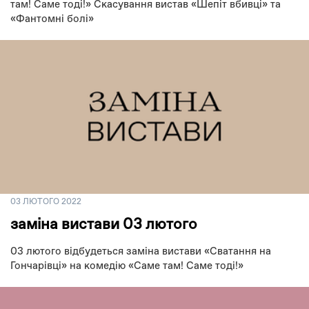
там! Саме тоді!» Скасування вистав «Шепіт вбивці» та
«Фантомні болі»
03 ЛЮТОГО 2022
заміна вистави 03 лютого
03 лютого відбудеться заміна вистави «Сватання на
Гончарівці» на комедію «Саме там! Саме тоді!»