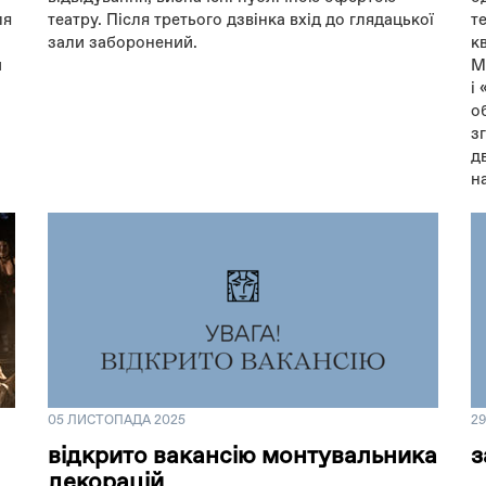
ля
театру. Після третього дзвінка вхід до глядацької
т
зали заборонений.
к
и
М
і
о
з
д
н
05 ЛИСТОПАДА 2025
2
відкрито вакансію монтувальника
з
декорацій