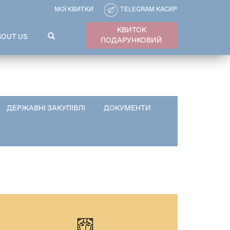
МОЇ КВИТКИ
TELEGRAM КАСИР
КВИТОК
ПОШУКОВА
BOUT US
ПОДАРУНКОВИЙ
ФОРМА
Пошук
ДЕРЖАВНІ ЗАКУПІВЛІ
ДОКУМЕНТИ