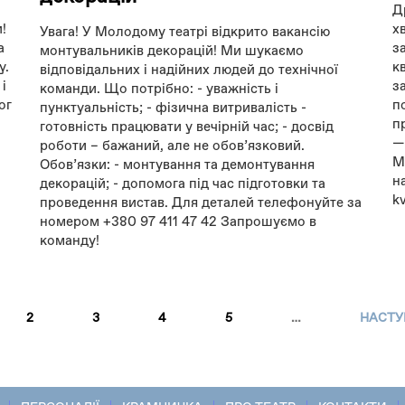
Д
!
х
Увага! У Молодому театрі відкрито вакансію
а
з
монтувальників декорацій! Ми шукаємо
у.
к
відповідальних і надійних людей до технічної
і
з
команди. Що потрібно: - уважність і
ог
п
пунктуальність; - фізична витривалість -
п
готовність працювати у вечірній час; - досвід
—
роботи – бажаний, але не обовʼязковий.
М
Обовʼязки: - монтування та демонтування
н
декорацій; - допомога під час підготовки та
k
проведення вистав. Для деталей телефонуйте за
номером +380 97 411 47 42 Запрошуємо в
команду!
2
3
4
5
…
НАСТУ