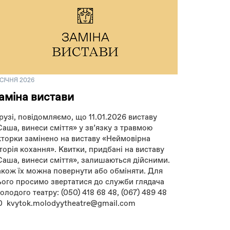
 СІЧНЯ 2026
аміна вистави
рузі, повідомляємо, що 11.01.2026 виставу
Саша, винеси сміття» у зв’язку з травмою
кторки замінено на виставу «Неймовірна
сторія кохання». Квитки, придбані на виставу
Саша, винеси сміття», залишаються дійсними.
акож їх можна повернути або обміняти. Для
ього просимо звертатися до служби глядача
олодого театру: (050) 418 68 48, (067) 489 48
0 kvytok.molodyytheatre@gmail.com