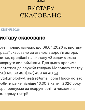
 КВІТНЯ 2026
иставу скасовано
рузі, повідомляємо, що 08.04.2026 р. виставу
Зрада" скасовано за станом здоров'я актора.
витки, придбані на виставу «Зрада» можна
овернути або обміняти. Для цього просимо
вертатися до служби глядача Молодого театру:
050) 418 68 48, (067) 489 48 40 ✉️
vytok.molodyytheatre@gmail.com Просимо вас
робити це не пізніше 16:30 8 квітня 2026 року.
ерепрошуємо за незручності та чекаємо в
олодому театрі!