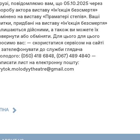
рузі, повідомляємо вам, що 05.10.2025 через
воробу актора виставу «Інʼєкція безсмертя»
амінено на виставу «Праматері степів». Ваші
витки, придбані на виставу «Інʼєкція безсмертя»
алишаються дійсними, а також ви можете їх
овернути або обміняти. Для цього для цього
росимо вас: — скористатися сервісом на сайті
 зателефонувати до служби глядача
олодого: (050) 418 6848, (067) 489 4840 —
аписати лист на електронну пошту:
vytok.molodyytheatre@gmail.com
ПНА