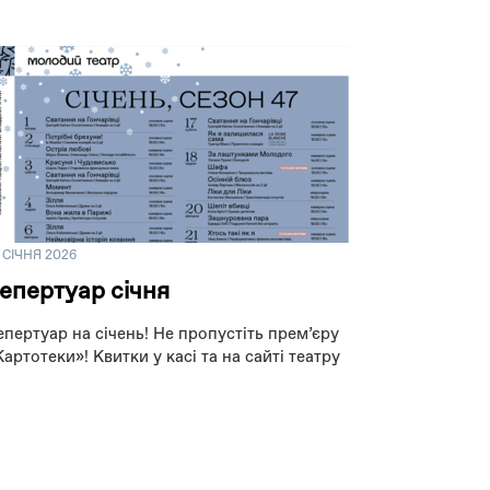
 СІЧНЯ 2026
епертуар січня
епертуар на січень! Не пропустіть премʼєру
Картотеки»! Квитки у касі та на сайті театру