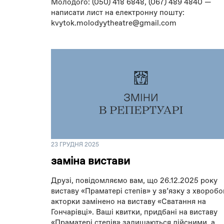
Молодого: (050) 418 6848, (067) 489 4840 —
написати лист на електронну пошту:
kvytok.molodyytheatre@gmail.com
23 ГРУДНЯ 2025
заміна вистави
Друзі, повідомляємо вам, що 26.12.2025 року
виставу «Праматері степів» у звʼязку з хвороб
акторки замінено на виставу «Сватання на
Гончарівці». Ваші квитки, придбані на виставу
«Праматері степів» залишаються дійсними, а