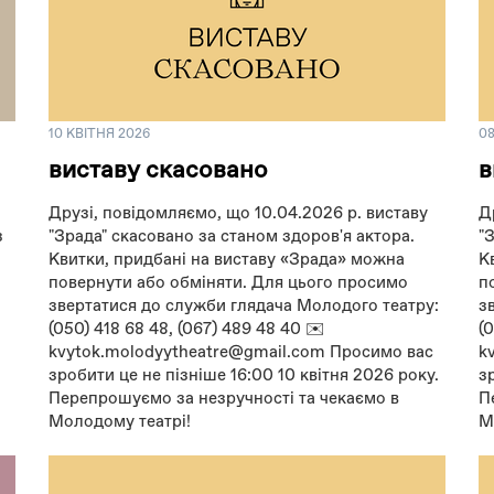
10 КВІТНЯ 2026
08
виставу скасовано
в
Друзі, повідомляємо, що 10.04.2026 р. виставу
Д
з
"Зрада" скасовано за станом здоров'я актора.
"
Квитки, придбані на виставу «Зрада» можна
К
повернути або обміняти. Для цього просимо
п
звертатися до служби глядача Молодого театру:
з
(050) 418 68 48, (067) 489 48 40 ✉️
(
kvytok.molodyytheatre@gmail.com Просимо вас
k
зробити це не пізніше 16:00 10 квітня 2026 року.
з
Перепрошуємо за незручності та чекаємо в
П
Молодому театрі!
М