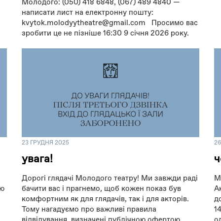
Молодого: (050) 418 6848, (067) 489 4840 —
написати лист на електронну пошту:
kvytok.molodyytheatre@gmail.com Просимо вас
зробити це не пізніше 16:30 9 січня 2026 року.
23 ГРУДНЯ 2025
2
увага!
ч
Дорогі глядачі Молодого театру! Ми завжди раді
М
ою
бачити вас і прагнемо, щоб кожен показ був
А
комфортним як для глядачів, так і для акторів.
д
Тому нагадуємо про важливі правила
1
відвідування, визначені публічною офертою
о