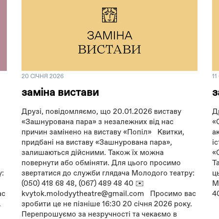
20 СІЧНЯ 2026
11
заміна вистави
з
Друзі, повідомляємо, що 20.01.2026 виставу
Д
«Зашнурована пара» з незалежних від нас
«
причин замінено на виставу «Попіл» Квитки,
а
придбані на виставу «Зашнурована пара»,
і
залишаються дійсними. Також їх можна
«
повернути або обміняти. Для цього просимо
Т
у:
звертатися до служби глядача Молодого театру:
ц
(050) 418 68 48, (067) 489 48 40 ✉️
М
ас
kvytok.molodyytheatre@gmail.com Просимо вас
4
.
зробити це не пізніше 16:30 20 січня 2026 року.
Перепрошуємо за незручності та чекаємо в