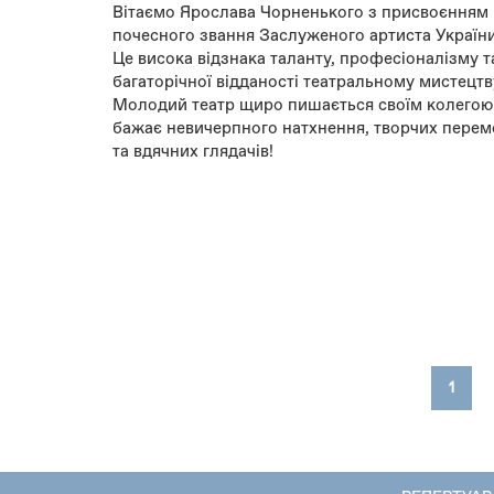
Вітаємо Ярослава Чорненького з присвоєнням
почесного звання Заслуженого артиста України
Це висока відзнака таланту, професіоналізму т
багаторічної відданості театральному мистецтв
Молодий театр щиро пишається своїм колегою 
бажає невичерпного натхнення, творчих перем
та вдячних глядачів!
1