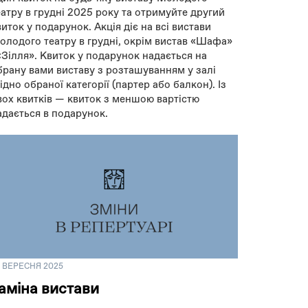
еатру в грудні 2025 року та отримуйте другий
виток у подарунок. Акція діє на всі вистави
олодого театру в грудні, окрім вистав «Шафа»
 «Зілля». Квиток у подарунок надається на
брану вами виставу з розташуванням у залі
гідно обраної категорії (партер або балкон). Із
вох квитків — квиток з меншою вартістю
адається в подарунок.
9 ВЕРЕСНЯ 2025
аміна вистави