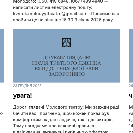
Молодого: (050) 418 6848, (067) 489 4840 —
написати лист на електронну пошту:
kvytok.molodyytheatre@gmail.com Просимо вас
зробити це не пізніше 16:30 9 січня 2026 року.
23 ГРУДНЯ 2025
2
увага!
ч
Дорогі глядачі Молодого театру! Ми завжди раді
М
ою
бачити вас і прагнемо, щоб кожен показ був
А
комфортним як для глядачів, так і для акторів.
д
Тому нагадуємо про важливі правила
1
відвідування, визначені публічною офертою
о