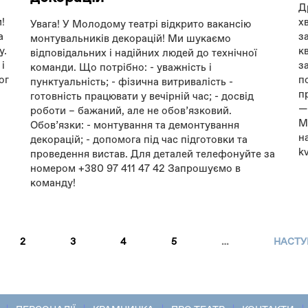
Д
!
х
Увага! У Молодому театрі відкрито вакансію
а
з
монтувальників декорацій! Ми шукаємо
у.
к
відповідальних і надійних людей до технічної
і
з
команди. Що потрібно: - уважність і
ог
п
пунктуальність; - фізична витривалість -
п
готовність працювати у вечірній час; - досвід
—
роботи – бажаний, але не обовʼязковий.
М
Обовʼязки: - монтування та демонтування
н
декорацій; - допомога під час підготовки та
k
проведення вистав. Для деталей телефонуйте за
номером +380 97 411 47 42 Запрошуємо в
команду!
2
3
4
5
…
НАСТУ