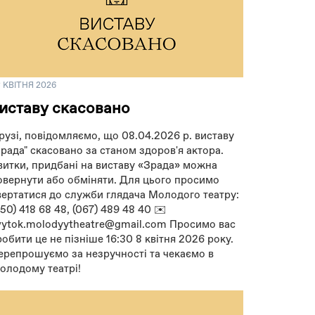
 КВІТНЯ 2026
иставу скасовано
рузі, повідомляємо, що 08.04.2026 р. виставу
Зрада" скасовано за станом здоров'я актора.
витки, придбані на виставу «Зрада» можна
овернути або обміняти. Для цього просимо
вертатися до служби глядача Молодого театру:
050) 418 68 48, (067) 489 48 40 ✉️
vytok.molodyytheatre@gmail.com Просимо вас
робити це не пізніше 16:30 8 квітня 2026 року.
ерепрошуємо за незручності та чекаємо в
олодому театрі!