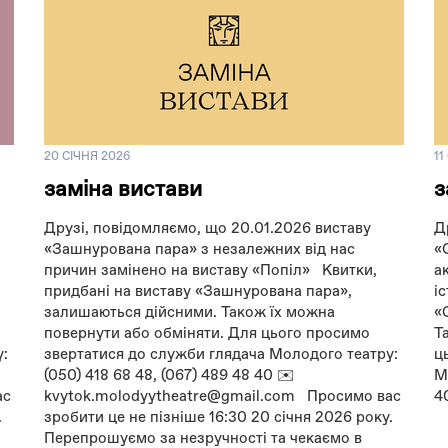
20 СІЧНЯ 2026
11
заміна вистави
з
Друзі, повідомляємо, що 20.01.2026 виставу
Д
«Зашнурована пара» з незалежних від нас
«
причин замінено на виставу «Попіл» Квитки,
а
придбані на виставу «Зашнурована пара»,
і
залишаються дійсними. Також їх можна
«
повернути або обміняти. Для цього просимо
Т
у:
звертатися до служби глядача Молодого театру:
ц
(050) 418 68 48, (067) 489 48 40 ✉️
М
ас
kvytok.molodyytheatre@gmail.com Просимо вас
4
.
зробити це не пізніше 16:30 20 січня 2026 року.
Перепрошуємо за незручності та чекаємо в