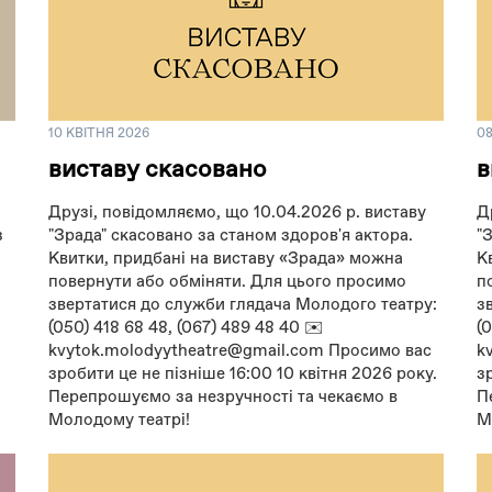
10 КВІТНЯ 2026
08
виставу скасовано
в
Друзі, повідомляємо, що 10.04.2026 р. виставу
Д
з
"Зрада" скасовано за станом здоров'я актора.
"
Квитки, придбані на виставу «Зрада» можна
К
повернути або обміняти. Для цього просимо
п
звертатися до служби глядача Молодого театру:
з
(050) 418 68 48, (067) 489 48 40 ✉️
(
kvytok.molodyytheatre@gmail.com Просимо вас
k
зробити це не пізніше 16:00 10 квітня 2026 року.
з
Перепрошуємо за незручності та чекаємо в
П
Молодому театрі!
М