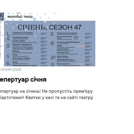
 СІЧНЯ 2026
епертуар січня
епертуар на січень! Не пропустіть премʼєру
Картотеки»! Квитки у касі та на сайті театру