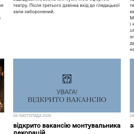
ля
театру. Після третього дзвінка вхід до глядацької
т
зали заборонений.
к
и
М
і
о
з
д
н
05 ЛИСТОПАДА 2025
2
відкрито вакансію монтувальника
з
декорацій