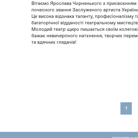
Вітаємо Ярослава Чорненького з присвоєнням
почесного звання Заслуженого артиста України
Це висока відзнака таланту, професіоналізму т
багаторічної відданості театральному мистецтв
Молодий театр щиро пишається своїм колегою 
бажає невичерпного натхнення, творчих перем
та вдячних глядачів!
1