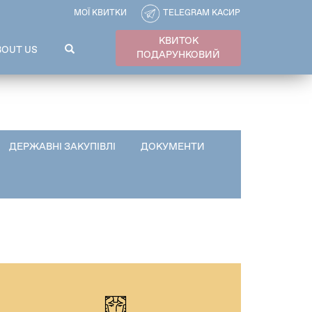
МОЇ КВИТКИ
TELEGRAM КАСИР
КВИТОК
ПОШУКОВА
BOUT US
ПОДАРУНКОВИЙ
ФОРМА
Пошук
ДЕРЖАВНІ ЗАКУПІВЛІ
ДОКУМЕНТИ