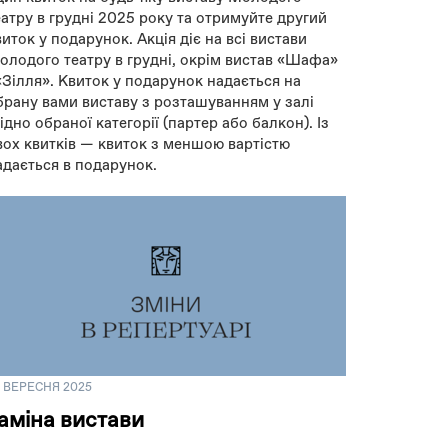
еатру в грудні 2025 року та отримуйте другий
виток у подарунок. Акція діє на всі вистави
олодого театру в грудні, окрім вистав «Шафа»
 «Зілля». Квиток у подарунок надається на
брану вами виставу з розташуванням у залі
гідно обраної категорії (партер або балкон). Із
вох квитків — квиток з меншою вартістю
адається в подарунок.
9 ВЕРЕСНЯ 2025
аміна вистави