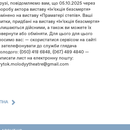
рузі, повідомляємо вам, що 05.10.2025 через
воробу актора виставу «Інʼєкція безсмертя»
амінено на виставу «Праматері степів». Ваші
витки, придбані на виставу «Інʼєкція безсмертя»
алишаються дійсними, а також ви можете їх
овернути або обміняти. Для цього для цього
росимо вас: — скористатися сервісом на сайті
 зателефонувати до служби глядача
олодого: (050) 418 6848, (067) 489 4840 —
аписати лист на електронну пошту:
vytok.molodyytheatre@gmail.com
ПНА