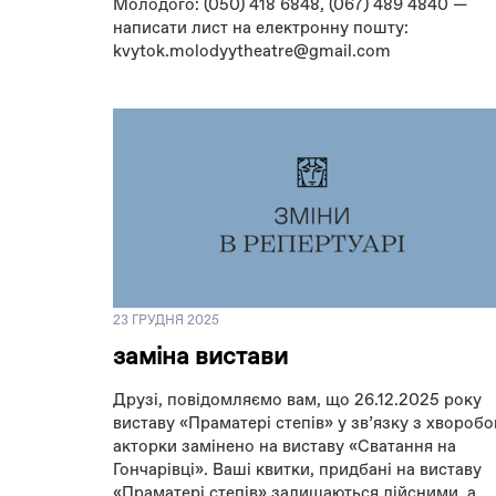
Молодого: (050) 418 6848, (067) 489 4840 —
написати лист на електронну пошту:
kvytok.molodyytheatre@gmail.com
23 ГРУДНЯ 2025
заміна вистави
Друзі, повідомляємо вам, що 26.12.2025 року
виставу «Праматері степів» у звʼязку з хвороб
акторки замінено на виставу «Сватання на
Гончарівці». Ваші квитки, придбані на виставу
«Праматері степів» залишаються дійсними, а