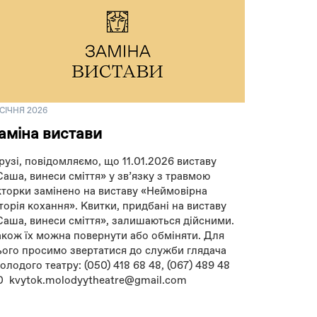
 СІЧНЯ 2026
аміна вистави
рузі, повідомляємо, що 11.01.2026 виставу
Саша, винеси сміття» у зв’язку з травмою
кторки замінено на виставу «Неймовірна
сторія кохання». Квитки, придбані на виставу
Саша, винеси сміття», залишаються дійсними.
акож їх можна повернути або обміняти. Для
ього просимо звертатися до служби глядача
олодого театру: (050) 418 68 48, (067) 489 48
0 kvytok.molodyytheatre@gmail.com