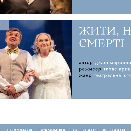
ЖИТИ, 
СМЕРТІ
автор
джон маррел
режисер
тарас кри
жанр
театральна іст
ПЕРСОНАЛІЇ
КРАМНИЧКА
ПРО ТЕАТР
КОНТАКТИ