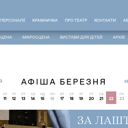
ПЕРСОНАЛІЇ
КРАМНИЧКА
ПРО ТЕАТР
КОНТАКТИ
A
СЦЕНА
МІКРОСЦЕНА
ВИСТАВИ ДЛЯ ДІТЕЙ
АРХІВ
АФІША БЕРЕЗНЯ
Й
К
СР
ЧТ
ПТ
СБ
НД
ПН
ВТ
СР
ЧТ
ПТ
СБ
НД
ПН
11
12
13
14
15
16
17
18
19
20
21
22
23
ЗА ЛАШ