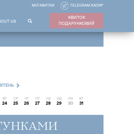
МОЇ КВИТКИ
TELEGRAM КАСИР
КВИТОК
ПОШУКОВА
BOUT US
ПОДАРУНКОВИЙ
ФОРМА
Пошук
ВІТЕНЬ
ВТ
СР
ЧТ
ПТ
СБ
НД
ПН
ВТ
24
25
26
27
28
29
30
31
ТУНКАМИ