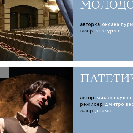
МОЛОДО
авторка
оксана пур
жанр
екскурсія
ПАТЕТИ
автор
микола куліш
режисер
дмитро ве
жанр
драма