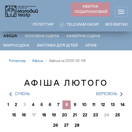
Перейти
КВИТОК
до
ПОДАРУНКОВИЙ
Togg
основного
navig
вмісту
РЕПЕРТУАР
TELEGRAM КАСИР
МОЇ КВИТКИ
АФІША
ОСНОВНА СЦЕНА
КАМЕРНА СЦЕНА
МІКРОСЦЕНА
ВИСТАВИ ДЛЯ ДІТЕЙ
АРХІВ
Репертуар
Афіша
Афіша за 2025-02-08
АФІША ЛЮТОГО
CІЧЕНЬ
БЕРЕЗЕНЬ
1
2
3
4
5
6
7
8
9
10
11
12
13
14
15
16
17
18
19
20
21
22
23
24
25
26
27
28