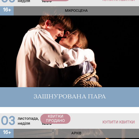
КУПИТИ КВИТКИ
неділя
18:00
16+
МІКРОСЦЕНА
ЗАШНУРОВАНА ПАРА
КВИТКИ
03
листопада,
ПРОДАНО
КУПИТИ КВИТКИ
неділя
18:00
16+
АРХІВ