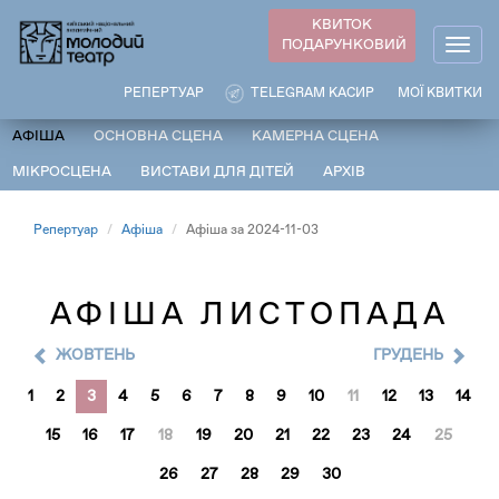
Перейти
КВИТОК
до
ПОДАРУНКОВИЙ
Togg
основного
navig
вмісту
РЕПЕРТУАР
TELEGRAM КАСИР
МОЇ КВИТКИ
АФІША
ОСНОВНА СЦЕНА
КАМЕРНА СЦЕНА
МІКРОСЦЕНА
ВИСТАВИ ДЛЯ ДІТЕЙ
АРХІВ
Репертуар
Афіша
Афіша за 2024-11-03
АФІША ЛИСТОПАДА
ЖОВТЕНЬ
ГРУДЕНЬ
1
2
3
4
5
6
7
8
9
10
11
12
13
14
15
16
17
18
19
20
21
22
23
24
25
26
27
28
29
30