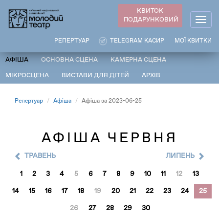
Перейти
КВИТОК
до
ПОДАРУНКОВИЙ
Togg
основного
navig
вмісту
РЕПЕРТУАР
TELEGRAM КАСИР
МОЇ КВИТКИ
АФІША
ОСНОВНА СЦЕНА
КАМЕРНА СЦЕНА
МІКРОСЦЕНА
ВИСТАВИ ДЛЯ ДІТЕЙ
АРХІВ
Репертуар
Афіша
Афіша за 2023-06-25
АФІША ЧЕРВНЯ
ТРАВЕНЬ
ЛИПЕНЬ
1
2
3
4
5
6
7
8
9
10
11
12
13
14
15
16
17
18
19
20
21
22
23
24
25
26
27
28
29
30