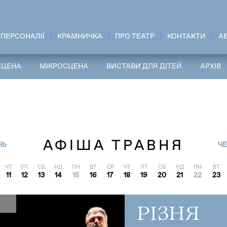
ПЕРСОНАЛІЇ
КРАМНИЧКА
ПРО ТЕАТР
КОНТАКТИ
A
СЦЕНА
МІКРОСЦЕНА
ВИСТАВИ ДЛЯ ДІТЕЙ
АРХІВ
АФІША ТРАВНЯ
НЬ
Ч
ЧТ
ПТ
СБ
НД
ПН
ВТ
СР
ЧТ
ПТ
СБ
НД
ПН
ВТ
11
12
13
14
15
16
17
18
19
20
21
22
23
РІЗНЯ