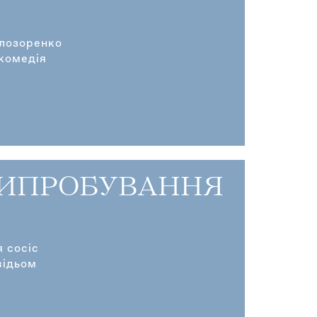
єлозоренко
комедія
ВИПРОБУВАННЯ
я сосіс
відьом