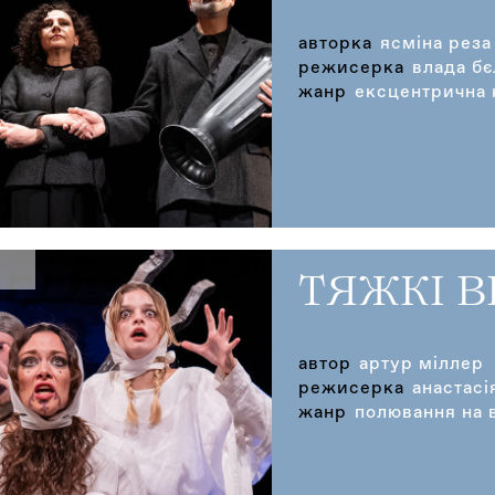
авторка
ясміна реза
режисерка
влада б
жанр
ексцентрична 
ТЯЖКІ 
автор
артур міллер
режисерка
анастасі
жанр
полювання на 