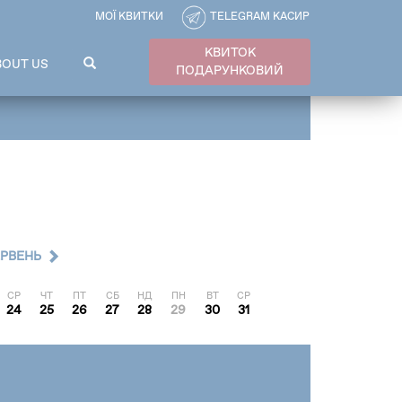
МОЇ КВИТКИ
TELEGRAM КАСИР
КВИТОК
ПОШУКОВА
BOUT US
ПОДАРУНКОВИЙ
ФОРМА
Пошук
ЕРВЕНЬ
СР
ЧТ
ПТ
СБ
НД
ПН
ВТ
СР
24
25
26
27
28
29
30
31