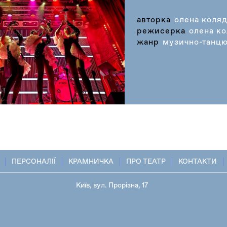
авторка
олена коля
режисерка
олена к
жанр
музично-танцю
ПЕРСОНАЛІЇ
КРАМНИЧКА
ПРО ТЕАТР
КОНТАКТИ
Київ, вул. Прорізна, 17