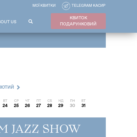
МОЇ КВИТКИ
TELEGRAM КАСИР
КВИТОК
ПОШУКОВА
BOUT US
ПОДАРУНКОВИЙ
ФОРМА
Пошук
ЛЮТИЙ
ВТ
СР
ЧТ
ПТ
СБ
НД
ПН
ВТ
24
25
26
27
28
29
30
31
M JAZZ SHOW