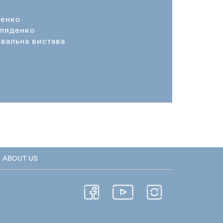
денко
оляденко
вальна вистава
ABOUT US