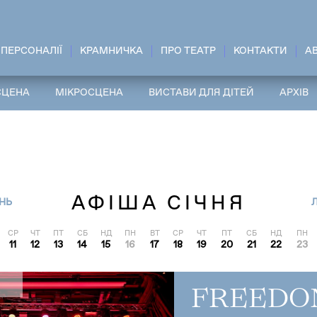
ПЕРСОНАЛІЇ
КРАМНИЧКА
ПРО ТЕАТР
КОНТАКТИ
A
СЦЕНА
МІКРОСЦЕНА
ВИСТАВИ ДЛЯ ДІТЕЙ
АРХІВ
АФІША СІЧНЯ
НЬ
СР
ЧТ
ПТ
СБ
НД
ПН
ВТ
СР
ЧТ
ПТ
СБ
НД
ПН
11
12
13
14
15
16
17
18
19
20
21
22
23
FREEDO