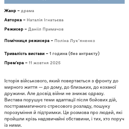
ВКЛАДКА)
Жанр –
драма
Авторка –
Наталія Ігнатьєва
Режисер –
Данііл Примачов
Помічниця режисера –
Поліна Лукʼяненко
Тривалість вистави –
1 година (без антракту)
Прем'єра –
11 жовтня 2025
Історія військового, який повертається з фронту до
мирного життя — до дому, до близьких, до коханої
дружини. Але досвід війни не зникає одразу.
Вистава порушує теми адаптації після бойових дій,
посттравматичного стресового розладу, пошуку
порозуміння й підтримки. Це розмова про людей, які
пройшли крізь надзвичайні обставини, і тих, хто поруч
із ними.