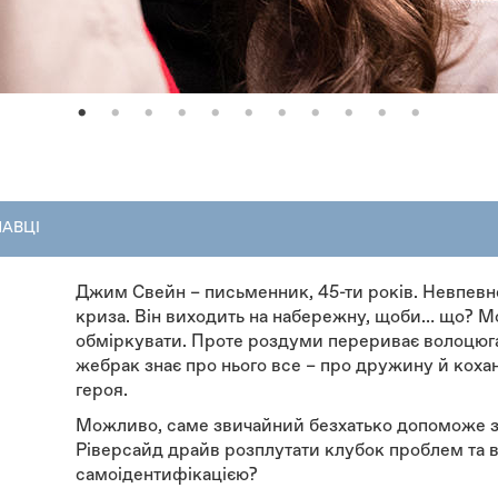
НАВЦІ
Джим Свейн – письменник, 45-ти років. Невпевнен
криза. Він виходить на набережну, щоби… що? М
обміркувати. Проте роздуми перериває волоцюга,
жебрак знає про нього все – про дружину й кохан
героя.
Можливо, саме звичайний безхатько допоможе 
Ріверсайд драйв розплутати клубок проблем та 
самоідентифікацією?