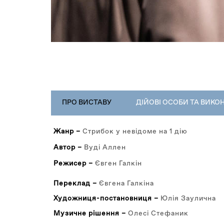
РЕПЕРТУАР
ПРО ВИСТАВУ
(АКТИВНА
ДІЙОВІ ОСОБИ ТА ВИКО
ВКЛАДКА)
Жанр –
Стрибок у невідоме на 1 дію
Автор –
Вуді Аллен
Режисер –
Євген Галкін
Переклад –
Євгена Галкіна
Художниця-постановниця –
Юлія Заулична
Музичне рішення –
Олесі Стефаник