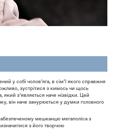
ий у собі чолов’яга, в сім’ї якого справжня
ожливо, зустрітися з кимось чи щось
 який з’являється наче нізвідки. Цей
ку, він наче занурюється у думки головного
забезпеченому мешканцю мегаполіса з
визначитися з його творчою