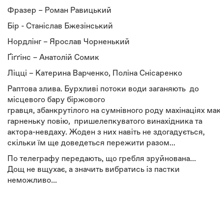
Фразер – Роман Равицький
Бір - Станіслав Бжезінський
Нордлінг – Ярослав Чорненький
Ґіґґінс – Анатолій Сомик
Ліцці – Катерина Варченко, Поліна Снісаренко
Раптова злива. Бурхливі потоки води заганяють до
місцевого бару біржового
гравця, збанкрутілого на сумнівного роду махінаціях мак
гарненьку повію, пришелепкуватого винахідника та
актора-невдаху. Жоден з них навіть не здогадується,
скільки їм ще доведеться пережити разом...
По телеграфу передають, що гребля зруйнована…
Дощ не вщухає, а значить вибратись із пастки
неможливо...