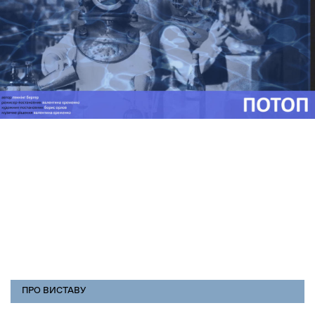
РЕПЕРТУАР
ПРО ВИСТАВУ
(АКТИВНА
ВКЛАДКА)