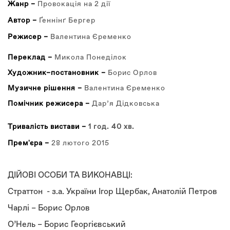
Жанр –
Провокація на 2 дії
Автор –
Ґеннінґ Бергер
Режисер –
Валентина Єременко
Переклад –
Микола Понеділок
Художник–постановник –
Борис Орлов
Музичне рішення –
Валентина Єременко
Помічник режисера –
Дар’я Дідковська
Тривалість вистави –
1 год. 40 хв.
Прем'єра –
28 лютого 2015
ДІЙОВІ ОСОБИ ТА ВИКОНАВЦІ:
Страттон - з.а. України Ігор Щербак, Анатолій Петров
Чарлі – Борис Орлов
О’Нель – Борис Георгієвський