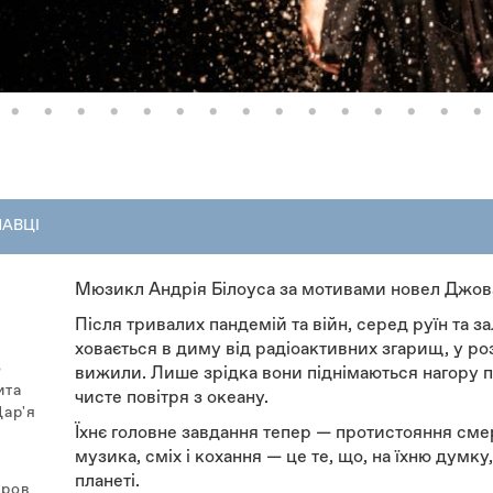
НАВЦІ
Мюзикл Андрія Білоуса за мотивами новел Джова
Після тривалих пандемій та війн, серед руїн та 
ховається в диму від радіоактивних згарищ, у ро
о
вижили. Лише зрідка вони піднімаються нагору п
ита
чисте повітря з океану.
Дар'я
Їхнє головне завдання тепер — протистояння смерт
музика, сміх і кохання — це те, що, на їхню думк
планеті.
оров