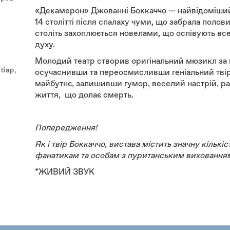
«Декамерон» Джованні Боккаччо — найвідоміший 
14 столітті після спалаху чуми, що забрала поло
століть захоплюється новелами, що оспівують в
духу.
Молодий театр створив оригінальний мюзикл за
убар,
осучаснивши та переосмисливши геніальний твір
майбутнє, залишивши гумор, веселий настрій, рад
життя, що долає смерть.
Попередження!
Як і твір Боккаччо, вистава містить значну кількі
фанатикам та особам з пуританським виховання
*ЖИВИЙ ЗВУК