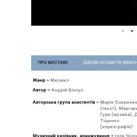
РЕПЕРТУАР
ПРО ВИСТАВУ
(АКТИВНА
ДІЙОВІ ОСОБИ ТА ВИКО
ВКЛАДКА)
Жанр –
Мюзикл
Автор –
Андрій Білоус
Авторська група асистентів –
Марія Озерянк
(текст), Маргар
Гура (музика), 
Тіщенко
(хореографія)
Музичний керівник, аранжування –
Ілля Чоп