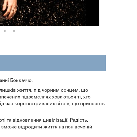
нні Боккаччо.
залишків життя, під чорним сонцем, що
зпечених підземеллях ховаються ті, хто
ід час короткотривалих вітрів, що приносять
і та відновлення цивілізації. Радість,
у, зможе відродити життя на понівеченій