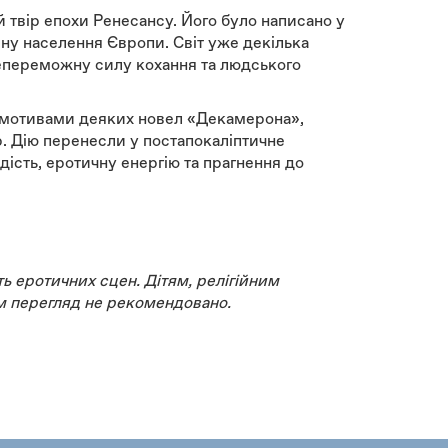
твір епохи Ренесансу. Його було написано у
вину населення Європи. Світ уже декілька
сепереможну силу кохання та людського
 мотивами деяких новел «Декамерона»,
. Дію перенесли у постапокаліптичне
ість, еротичну енергію та прагнення до
сть еротичних сцен. Дітям, релігійним
м перегляд не рекомендовано.