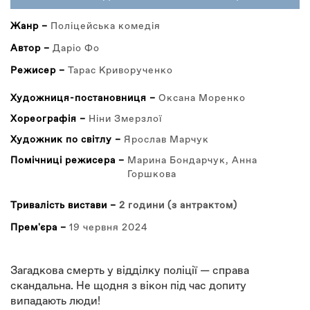
ВКЛАДКА)
Жанр –
Поліцейська комедія
Автор –
Даріо Фо
Режисер –
Тарас Криворученко
Художниця-постановниця –
Оксана Моренко
Хореографія –
Ніни Змерзлої
Художник по світлу –
Ярослав Марчук
Помічниці режисера –
Марина Бондарчук, Анна
Горшкова
Тривалість вистави –
2 години (з антрактом)
Прем'єра –
19 червня 2024
Загадкова смерть у відділку поліції — справа
скандальна. Не щодня з вікон під час допиту
випадають люди!