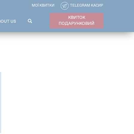
МОЇ КВИТКИ
TELEGRAM КАСИР
КВИТОК
ПОШУКОВА
BOUT US
ПОДАРУНКОВИЙ
ФОРМА
Пошук