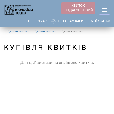
Перейти
КВИТОК
до
ПОДАРУНКОВИЙ
Togg
основного
navig
вмісту
РЕПЕРТУАР
TELEGRAM КАСИР
МОЇ КВИТКИ
Купівля квитків
Купівля квитків
Купівля квитків
КУПІВЛЯ КВИТКІВ
Для цієї вистави не знайдено квитків.