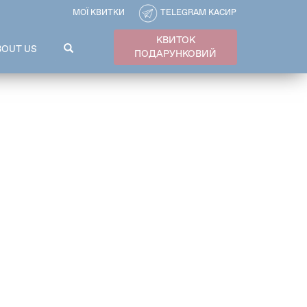
МОЇ КВИТКИ
TELEGRAM КАСИР
КВИТОК
ПОШУКОВА
BOUT US
ПОДАРУНКОВИЙ
ФОРМА
Пошук