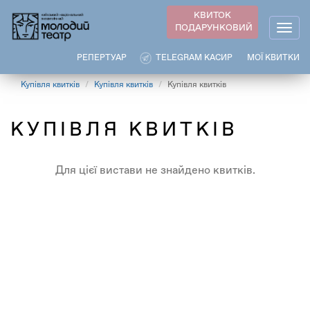
Перейти
КВИТОК
до
ПОДАРУНКОВИЙ
Togg
основного
navig
вмісту
РЕПЕРТУАР
TELEGRAM КАСИР
МОЇ КВИТКИ
Купівля квитків
Купівля квитків
Купівля квитків
КУПІВЛЯ КВИТКІВ
Для цієї вистави не знайдено квитків.